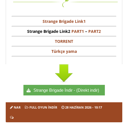
Strange Brigade Link1
Strange Brigade Link2
PART1
–
PART2
TORRENT
Türkçe yama
Strange Brigade İndir - (Direkt indir)
NAR
FULL OYUN İNDIR
28 HAZIRAN 2026
- 10:17