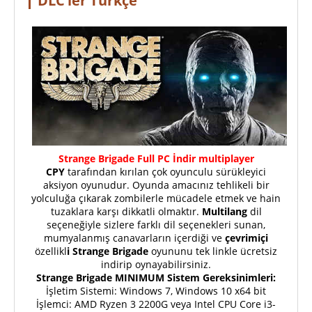
DLC’ler Türkçe
Strange Brigade Full PC İndir multiplayer
CPY
tarafından kırılan çok oyunculu sürükleyici
aksiyon oyunudur. Oyunda amacınız tehlikeli bir
yolculuğa çıkarak zombilerle mücadele etmek ve hain
tuzaklara karşı dikkatli olmaktır.
Multilang
dil
seçeneğiyle sizlere farklı dil seçenekleri sunan,
mumyalanmış canavarların içerdiği ve
çevrimiçi
özellikl
i Strange Brigade
oyununu tek linkle ücretsiz
indirip oynayabilirsiniz.
Strange Brigade MINIMUM Sistem Gereksinimleri:
İşletim Sistemi: Windows 7, Windows 10 x64 bit
İşlemci: AMD Ryzen 3 2200G veya Intel CPU Core i3-