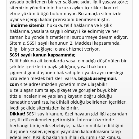
yasada belirlenen bir yer sağlayıcısıdır. İlgili yasaya göre;
sitemizin yönetiminin hukuka aykırı içerikleri kontrol
etme yükümlülüğü bulunmuyor. Bu amaçla sitemizde
uyar ve içeriği kaldır prensibini benimsenmiştir.
indirme sitemiz;
hukuka, telif haklarına ve kişilik
haklarına, yasalara saygılı olmayı ilke edinmiş ve her
zaman bu yönde hizmetlerini sürdürmeye devam ediyor.
Sitemiz, 5651 sayılı kanunun 2. Maddesi kapsamında,
Bilgi bir yer sağlayıcı olarak hizmet veriyor.
5651 sayılı kanun kapsamında;
Telif hakkına ait konularda yasal olmadığı düşünülen bir
şekilde içeriklerin paylaşıldığını, yasal hakların
çiğnendiğini düşünen hak sahipleri ya da aynı mesleği
icra eden meslek birlikleri varsa,
bilgiabuse@gmail.
com
site adresimizden yönetimimize ulaşabilir.
Bize ulaşan tüm talep, şikayet ve görüşler büyük bir
titizle incelenir ve yapılan şikayetin doğru olduğu
kanaatine varılırsa, hak ihlali olduğu belirlenen içerikler,
ivedi şekilde sitemizden kaldırılır.
Dikkat!
5651 sayılı kanun; özel hayatın gizliliği açısından
çeşitli düzenlemeler getirmiştir. İnternet üzerinde
herhangi bir içerik sebebiyle, haklarının ihlal edildiğini
düşünen kişiler, içeriğin yayından kaldırılmasını talep
edebiliyor. Kişilik haklarının ihlali durumu söz konusu