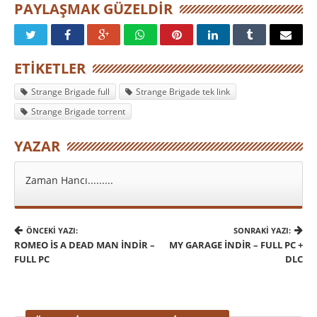
PAYLAŞMAK GÜZELDIR
ETIKETLER
Strange Brigade full
Strange Brigade tek link
Strange Brigade torrent
YAZAR
Zaman Hancı.........
ÖNCEKI YAZI:
SONRAKI YAZI:
ROMEO IS A DEAD MAN İNDIR –
MY GARAGE İNDIR – FULL PC +
FULL PC
DLC