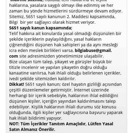
haklarına, yasalara saygılı olmayı ilke edinmiş ve her
zaman bu yönde hizmetlerini sürdürmeye devam ediyor.
Sitemiz, 5651 sayılı kanunun 2. Maddesi kapsamında,
Bilgi bir yer sağlayıcı olarak hizmet veriyor.
5651 sayılı kanun kapsamında;
Telif hakkına ait konularda yasal olmadığı düşünülen bir
şekilde içeriklerin paylaşıldığını, yasal hakların
çiğnendiğini düşünen hak sahipleri ya da aynı mesleği
icra eden meslek birlikleri varsa,
bilgiabuse@gmail.
com
site adresimizden yönetimimize ulaşabilir.
Bize ulaşan tüm talep, şikayet ve görüşler büyük bir
titizle incelenir ve yapılan şikayetin doğru olduğu
kanaatine varılırsa, hak ihlali olduğu belirlenen içerikler,
ivedi şekilde sitemizden kaldırılır.
Dikkat!
5651 sayılı kanun; özel hayatın gizliliği açısından
çeşitli düzenlemeler getirmiştir. İnternet üzerinde
herhangi bir içerik sebebiyle, haklarının ihlal edildiğini
düşünen kişiler, içeriğin yayından kaldırılmasını talep
edebiliyor. Kişilik haklarının ihlali durumu söz konusu
olduğunda, ilgili kişiler yer sağlayıcısına başvuru yaparak
hak ihlali bildirimi yapıyor.
NOT: Tüm İçerikler Tanıtım Amaçlıdır, Lütfen Yasal
Satın Almanız Önerilir.