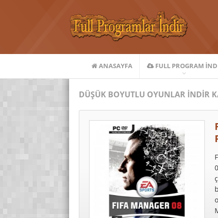
ANASAYFA
FULL PROGRAM IND
DÜŞÜK BOYUTLU OYUNLAR İNDIR K
F
0
b
o