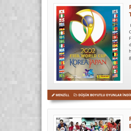
F
C
F
d
h
g
MENZILL
DÜŞÜK BOYUTLU OYUNLAR İNDI