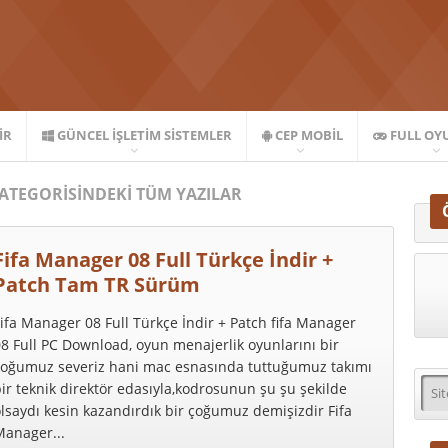
IR
GÜNCEL İŞLETIM SISTEMLER
CEP MOBIL
FULL OY
ATEGORISINDEKI TÜM YAZILAR
Fifa Manager 08 Full Türkçe İndir +
Patch Tam TR Sürüm
ifa Manager 08 Full Türkçe İndir + Patch fifa Manager
8 Full PC Download, oyun menajerlik oyunlarını bir
çoğumuz severiz hani mac esnasında tuttuğumuz takımı
ir teknik direktör edasıyla,kodrosunun şu şu şekilde
lsaydı kesin kazandırdık bir çoğumuz demişizdir Fifa
Manager...