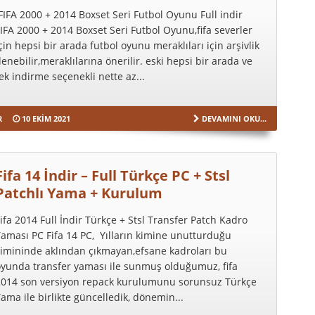
IFA 2000 + 2014 Boxset Seri Futbol Oyunu Full indir
IFA 2000 + 2014 Boxset Seri Futbol Oyunu,fifa severler
çin hepsi bir arada futbol oyunu meraklıları için arşivlik
enebilir,meraklılarına önerilir. eski hepsi bir arada ve
ek indirme seçenekli nette az...
R
10 EKIM 2021
DEVAMINI OKU...
Fifa 14 İndir – Full Türkçe PC + Stsl
Patchlı Yama + Kurulum
ifa 2014 Full İndir Türkçe + Stsl Transfer Patch Kadro
aması PC Fifa 14 PC, Yılların kimine unutturduğu
kimininde aklından çıkmayan,efsane kadroları bu
oyunda transfer yaması ile sunmuş olduğumuz, fifa
2014 son versiyon repack kurulumunu sorunsuz Türkçe
ama ile birlikte güncelledik, dönemin...