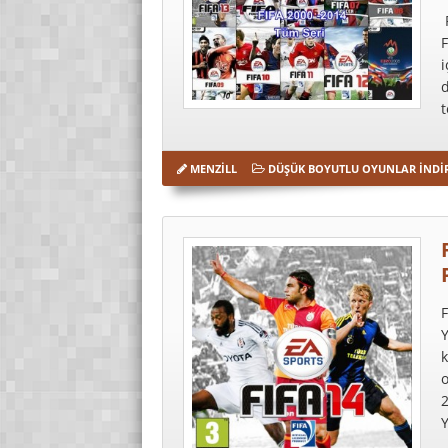
F
F
i
d
t
MENZILL
DÜŞÜK BOYUTLU OYUNLAR İNDI
F
Y
Y