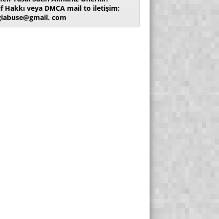
if Hakkı veya DMCA mail to iletişim:
giabuse@gmail. com