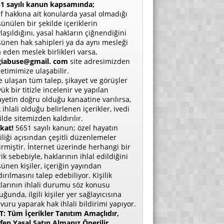
1 sayılı kanun kapsamında;
if hakkına ait konularda yasal olmadığı
ünülen bir şekilde içeriklerin
laşıldığını, yasal hakların çiğnendiğini
ünen hak sahipleri ya da aynı mesleği
a eden meslek birlikleri varsa,
giabuse@gmail. com
site adresimizden
etimimize ulaşabilir.
e ulaşan tüm talep, şikayet ve görüşler
ük bir titizle incelenir ve yapılan
ayetin doğru olduğu kanaatine varılırsa,
 ihlali olduğu belirlenen içerikler, ivedi
ilde sitemizden kaldırılır.
kat!
5651 sayılı kanun; özel hayatın
liliği açısından çeşitli düzenlemeler
irmiştir. İnternet üzerinde herhangi bir
rik sebebiyle, haklarının ihlal edildiğini
ünen kişiler, içeriğin yayından
dırılmasını talep edebiliyor. Kişilik
larının ihlali durumu söz konusu
uğunda, ilgili kişiler yer sağlayıcısına
vuru yaparak hak ihlali bildirimi yapıyor.
: Tüm İçerikler Tanıtım Amaçlıdır,
fen Yasal Satın Almanız Önerilir.