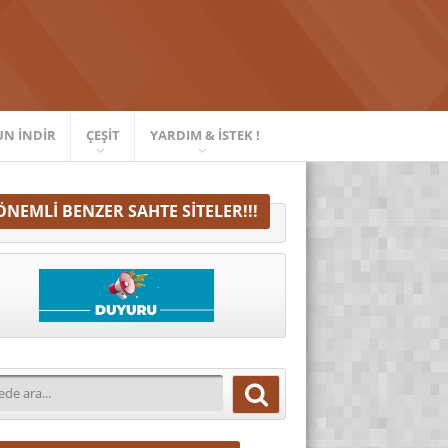
UN İNDIR
ÇEŞIT
YARDIM & İSTEK !
ÖNEMLI BENZER SAHTE SITELER!!!