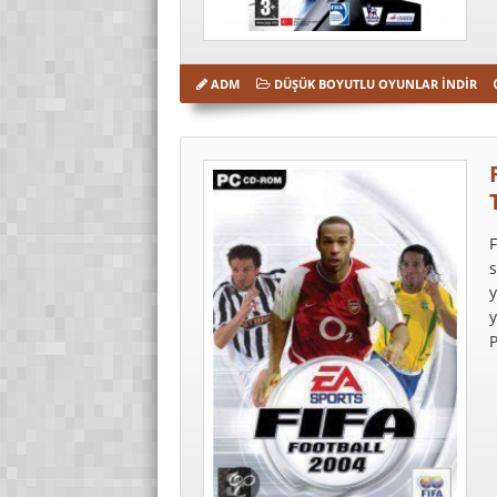
ADM
DÜŞÜK BOYUTLU OYUNLAR İNDIR
F
s
y
y
P