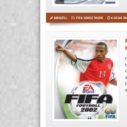
MENZILL
FIFA SERISI İNDIR
4 OCAK 20
F
b
F
a
b
a