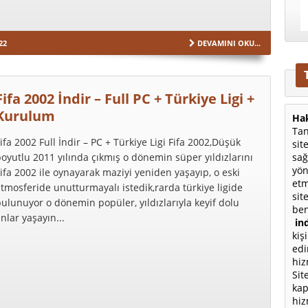
22
DEVAMINI OKU...
Fifa 2002 İndir – Full PC + Türkiye Ligi +
Kurulum
Hak
Tan
ifa 2002 Full İndir – PC + Türkiye Ligi Fifa 2002,Düşük
sit
sağ
oyutlu 2011 yılında çıkmış o dönemin süper yıldızlarını
yön
ifa 2002 ile oynayarak maziyi yeniden yaşayıp, o eski
etm
tmosferide unutturmayalı istedik,rarda türkiye ligide
sit
ulunuyor o dönemin popüler, yıldızlarıyla keyif dolu
ben
nlar yaşayın...
ind
kiş
edi
hiz
Sit
kap
hiz