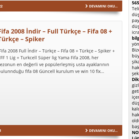
565
22
DEVAMINI OKU...
Tel
düş
pay
düş
Fifa 2008 İndir – Full Türkçe – Fifa 08 +
icr
Türkçe – Spiker
bil
yön
Biz
ifa 2008 Full İndir – Türkçe – Fifa 08 + Türkçe – Spiker +
büy
FF 1 Lig + Turkcell Süper lig Yama Fifa 2008, her
şik
ezonun en değerli ve popülerleşmiş usta ayaklarının
hak
ulunnduğu fifa 08 Güncell kurulum ve win 10 fix...
şek
Dik
giz
get
içe
düş
kal
hak
old
baş
1
DEVAMINI OKU...
NOT
Lüt