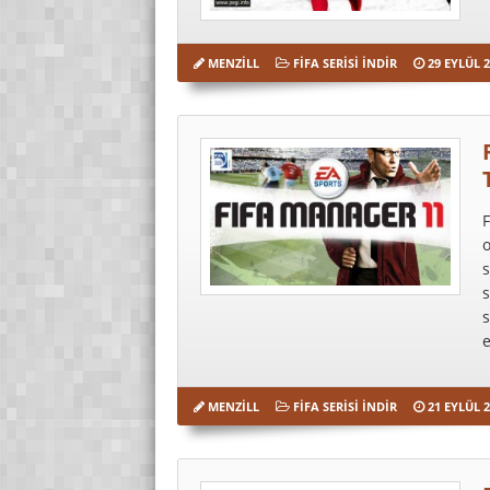
MENZILL
FIFA SERISI İNDIR
29 EYLÜL 2
F
s
s
s
e
MENZILL
FIFA SERISI İNDIR
21 EYLÜL 2