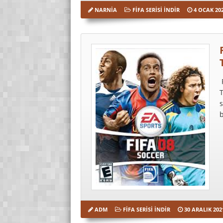
NARNIA
FIFA SERISI İNDIR
4 OCAK 20
F
T
s
b
ADM
FIFA SERISI İNDIR
30 ARALIK 202