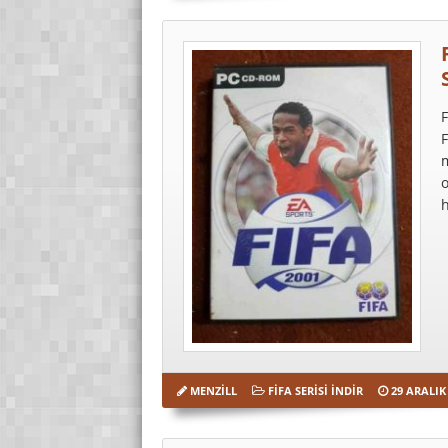
F
F
m
h
MENZILL
FIFA SERISI İNDIR
29 ARALIK