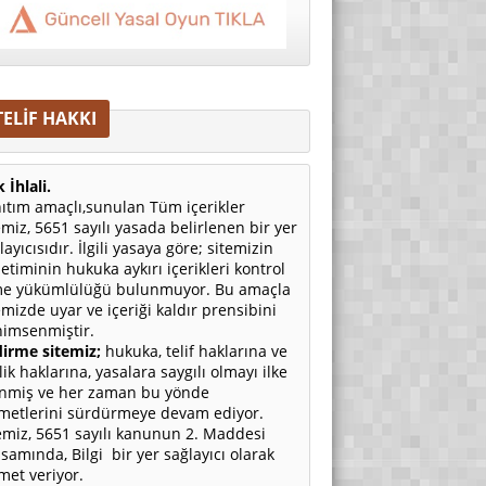
TELİF HAKKI
 İhlali.
ıtım amaçlı,sunulan Tüm içerikler
emiz, 5651 sayılı yasada belirlenen bir yer
layıcısıdır. İlgili yasaya göre; sitemizin
etiminin hukuka aykırı içerikleri kontrol
e yükümlülüğü bulunmuyor. Bu amaçla
emizde uyar ve içeriği kaldır prensibini
imsenmiştir.
irme sitemiz;
hukuka, telif haklarına ve
ilik haklarına, yasalara saygılı olmayı ilke
nmiş ve her zaman bu yönde
metlerini sürdürmeye devam ediyor.
emiz, 5651 sayılı kanunun 2. Maddesi
samında, Bilgi bir yer sağlayıcı olarak
met veriyor.