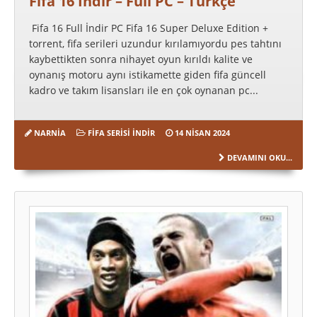
Fifa 16 İndir – Full PC – Türkçe
Fifa 16 Full İndir PC Fifa 16 Super Deluxe Edition +
torrent, fifa serileri uzundur kırılamıyordu pes tahtını
kaybettikten sonra nihayet oyun kırıldı kalite ve
oynanış motoru aynı istikamette giden fifa güncell
kadro ve takım lisansları ile en çok oynanan pc...
NARNIA
FIFA SERISI İNDIR
14 NISAN 2024
DEVAMINI OKU...