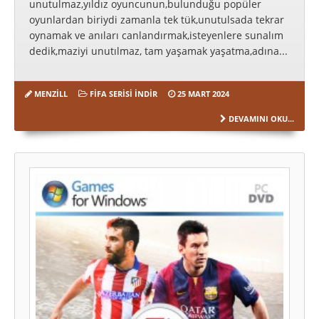
unutulmaz,yıldız oyuncunun,bulunduğu popüler
oyunlardan biriydi zamanla tek tük,unutulsada tekrar
oynamak ve anıları canlandırmak,isteyenlere sunalım
dedik,maziyi unutılmaz, tam yaşamak yaşatma,adına...
MENZILL
FIFA SERISI İNDIR
25 MART 2024
DEVAMINI OKU...