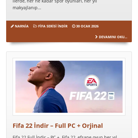
ilerde, her ne kadar spor oyunları, her yıl
makyajlanıp...
NARNIA
FIFA SERISI İNDIR
30 OCAK 2026
DEVAMINI OKU...
Fifa 22 İndir – Full PC + Orjinal
Fifa 22 Full İndir – PC + Fifa 22, efsane oyun her yıl