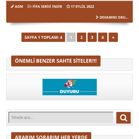
ADM
FIFA SERISI İNDIR
17 EYLÜL 2022
DEVAMINI OKU...
SAYFA 1 TOPLAM: 4
1
2
3
4
»
ÖNEMLI BENZER SAHTE SITELER!!!
ARARIM SORARIM HER YERDE