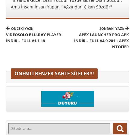
"İnsanda Güzel Olan Yüzdür Yüzde Güzel Olan Gözdür.
Ama İnsanı İnsan Yapan, "Ağzından Çıkan Sözdür"
ÖNCEKI YAZI:
SONRAKI YAZI:
VIDEOSOLO BLU-RAY PLAYER
APEX LAUNCHER PRO APK
İNDIR – FULL V1.1.18
İNDIR – FULL V4.9.201 + APEX
NTOFIER
ÖNEMLI BENZER SAHTE SITELER!!!