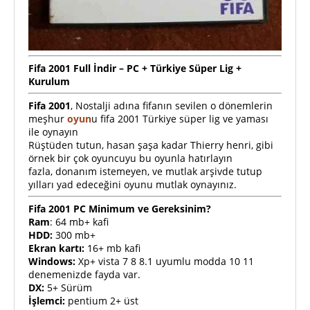
Fifa 2001 Full İndir – PC + Türkiye Süper Lig +
Kurulum
Fifa 2001
, Nostalji adına fifanın sevilen o dönemlerin
meşhur
oyun
u fifa 2001 Türkiye süper lig ve yaması
ile oynayın
Rüştüden tutun, hasan şaşa kadar Thierry henri, gibi
örnek bir çok oyuncuyu bu oyunla hatırlayın
fazla, donanım istemeyen, ve mutlak arşivde tutup
yılları yad edeceğini oyunu mutlak oynayınız.
Fifa 2001 PC Minimum ve Gereksinim?
Ram
: 64 mb+ kafi
HDD:
300 mb+
Ekran kartı:
16+ mb kafi
Windows:
Xp+ vista 7 8 8.1 uyumlu modda 10 11
denemenizde fayda var.
DX:
5+ Sürüm
İşlemci:
pentium 2+ üst