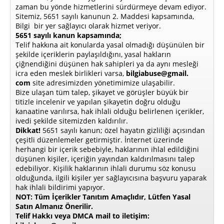
zaman bu yönde hizmetlerini sürdürmeye devam ediyor.
Sitemiz, 5651 sayılı kanunun 2. Maddesi kapsamında,
Bilgi bir yer sağlayıcı olarak hizmet veriyor.
5651 sayılı kanun kapsamında;
Telif hakkına ait konularda yasal olmadığı düşünülen bir
şekilde içeriklerin paylaşıldığını, yasal hakların
çiğnendiğini düşünen hak sahipleri ya da aynı mesleği
icra eden meslek birlikleri varsa,
bilgiabuse@gmail.
com
site adresimizden yönetimimize ulaşabilir.
Bize ulaşan tüm talep, şikayet ve görüşler büyük bir
titizle incelenir ve yapılan şikayetin doğru olduğu
kanaatine varılırsa, hak ihlali olduğu belirlenen içerikler,
ivedi şekilde sitemizden kaldırılır.
Dikkat!
5651 sayılı kanun; özel hayatın gizliliği açısından
çeşitli düzenlemeler getirmiştir. İnternet üzerinde
herhangi bir içerik sebebiyle, haklarının ihlal edildiğini
düşünen kişiler, içeriğin yayından kaldırılmasını talep
edebiliyor. Kişilik haklarının ihlali durumu söz konusu
olduğunda, ilgili kişiler yer sağlayıcısına başvuru yaparak
hak ihlali bildirimi yapıyor.
NOT: Tüm İçerikler Tanıtım Amaçlıdır, Lütfen Yasal
Satın Almanız Önerilir.
Telif Hakkı veya DMCA mail to iletişim: