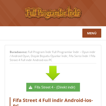
MENÜ
Buradasınız:
Full Program İndir Full Programlar İndir – Oyun indir
/
Android Oyun
,
Düşük Boyutlu Oyunlar İndir
,
Fifa Serisi İndir
/
Fifa
Street 4 Full indir Android-ios-PC
Fifa Street 4 - (Direkt indir)
Fifa Street 4 Full indir Android-ios-