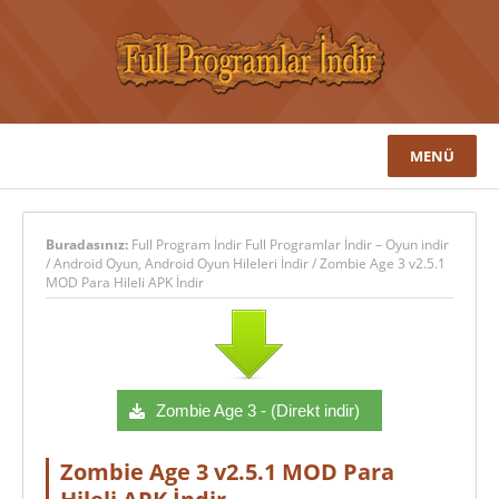
MENÜ
Buradasınız:
Full Program İndir Full Programlar İndir – Oyun indir
/
Android Oyun
,
Android Oyun Hileleri İndir
/
Zombie Age 3 v2.5.1
MOD Para Hileli APK İndir
Zombie Age 3 - (Direkt indir)
Zombie Age 3 v2.5.1 MOD Para