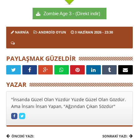
Zombie Age 3 - (Direkt indir)
NARNIA
ANDROID OYUN
3 HAZIRAN 2026
- 23:30
PAYLAŞMAK GÜZELDIR
YAZAR
"İnsanda Güzel Olan Yüzdür Yüzde Güzel Olan Gözdür.
Ama İnsanı İnsan Yapan, "Ağzından Çıkan Sözdür"
ÖNCEKI YAZI:
SONRAKI YAZI: