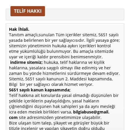
TELİF HAKKI
Hak İhlali.
Tanıtım amaçlı,sunulan Tüm içerikler sitemiz, 5651 sayılı
yasada belirlenen bir yer sağlayıcısıdır. İlgili yasaya göre;
sitemizin yönetiminin hukuka aykırı içerikleri kontrol
etme yükümlülüğü bulunmuyor. Bu amaçla sitemizde
uyar ve içeriği kaldır prensibini benimsenmiştir.
indirme sitemiz;
hukuka, telif haklarına ve kişilik
haklarına, yasalara saygılı olmayı ilke edinmiş ve her
zaman bu yönde hizmetlerini sürdürmeye devam ediyor.
Sitemiz, 5651 sayılı kanunun 2. Maddesi kapsamında,
Bilgi bir yer sağlayıcı olarak hizmet veriyor.
5651 sayılı kanun kapsamında;
Telif hakkına ait konularda yasal olmadığı düşünülen bir
şekilde içeriklerin paylaşıldığını, yasal hakların
çiğnendiğini düşünen hak sahipleri ya da aynı mesleği
icra eden meslek birlikleri varsa,
bilgiabuse@gmail.
com
site adresimizden yönetimimize ulaşabilir.
Bize ulaşan tüm talep, şikayet ve görüşler büyük bir
titizle incelenir ve yapılan şikayetin doğru olduğu