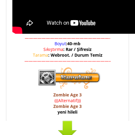
————————————————————-
Boyut
:40-mb
Sıkıştırma
: Rar / Şifresiz
Tarama
: Webroot. / Durum Temiz
————————————————————–
Zombie A
g
e 3
(((Alternatif)))
Zombie Age 3
yeni hileli