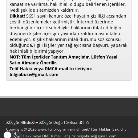
kanaatine varılırsa, hak ihlali olduğu belirlenen içerikler,
ivedi şekilde sitemizden kaldırılır.
Dikkat!
5651 sayılı kanun; özel hayatın gizliliği açısından
çeşitli düzenlemeler getirmiştir. İnternet üzerinde
herhangi bir içerik sebebiyle, haklarının ihlal edildiğini
düşünen kişiler, içeriğin yayından kaldırılmasını talep
edebiliyor. Kişilik haklarının ihlali durumu söz konusu
olduğunda, ilgili kişiler yer sağlayıcısına başvuru yaparak
hak ihlali bildirimi yapıyor.
NOT: Tüm İçerikler Tanıtım Amaçlıdır, Lütfen Yasal
Satın Almanız Önerilir.
Telif Hakkı veya DMCA mail to iletişim:
bilgiabuse@gmail. com
🎗Özgür Filistin🎗
🎗Özgür Doğu Türkistan🎗☾☆
Copyright @ 2026 www. Fullprogramlarindir .net/ Tüm Hakları Saklıdır.
Bilgi Telif Hakkı veya DMCA mail iletişim: bilgiabuse@gmail. com