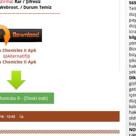
ıştırma
: Rar / Şifresiz
565
 Webroot. / Durum Temiz
Tel
——————————————–
düş
pay
düş
icr
bil
yön
Biz
s Chonicles II Apk
büy
(((Alternatif)))
şik
s Chonicles II Apk
hak
şek
Dik
giz
get
içe
onicles II - (Direkt indir)
düş
kal
hak
016
- 12:43
old
baş
NOT
Lüt