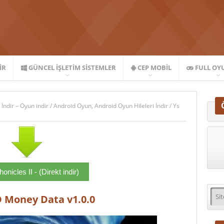
IR
GÜNCEL İŞLETIM SISTEMLER
CEP MOBIL
FULL OY
 İndir – Oyun indir
/
Android Oyun
,
Android Oyun Hileleri İndir
/
Ys
onicles II - (Direkt indir)
D Money Data v1.0.0