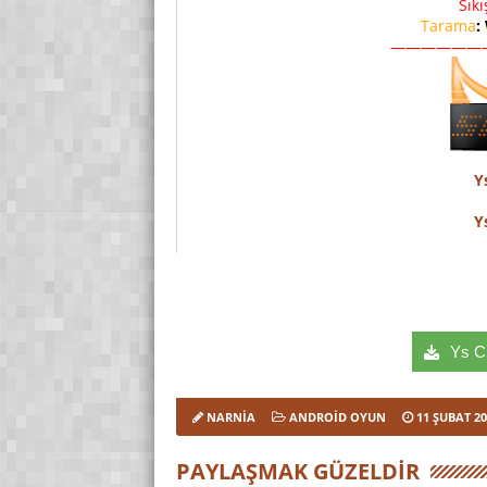
Sık
Tarama
:
——————
Y
Y
Ys Ch
NARNIA
ANDROID OYUN
11 ŞUBAT 2
PAYLAŞMAK GÜZELDIR