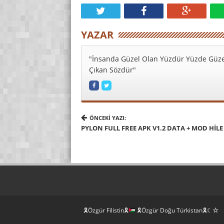
YAZAR
"İnsanda Güzel Olan Yüzdür Yüzde Güze
Çıkan Sözdür"
ÖNCEKI YAZI:
PYLON FULL FREE APK V1.2 DATA + MOD HILE
🎗Özgür Filistin🎗
🎗Özgür Doğu Türkistan🎗☾☆