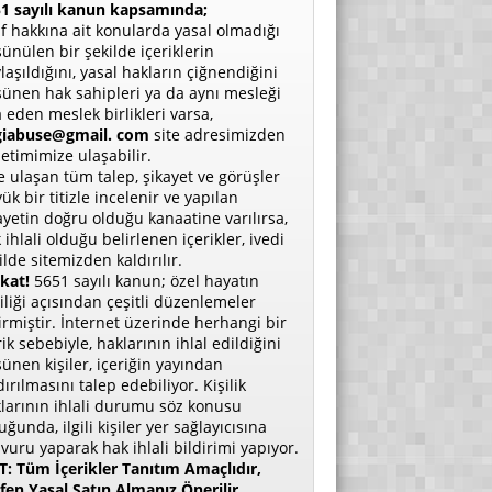
1 sayılı kanun kapsamında;
if hakkına ait konularda yasal olmadığı
ünülen bir şekilde içeriklerin
laşıldığını, yasal hakların çiğnendiğini
ünen hak sahipleri ya da aynı mesleği
a eden meslek birlikleri varsa,
giabuse@gmail. com
site adresimizden
etimimize ulaşabilir.
e ulaşan tüm talep, şikayet ve görüşler
ük bir titizle incelenir ve yapılan
ayetin doğru olduğu kanaatine varılırsa,
 ihlali olduğu belirlenen içerikler, ivedi
ilde sitemizden kaldırılır.
kat!
5651 sayılı kanun; özel hayatın
liliği açısından çeşitli düzenlemeler
irmiştir. İnternet üzerinde herhangi bir
rik sebebiyle, haklarının ihlal edildiğini
ünen kişiler, içeriğin yayından
dırılmasını talep edebiliyor. Kişilik
larının ihlali durumu söz konusu
uğunda, ilgili kişiler yer sağlayıcısına
vuru yaparak hak ihlali bildirimi yapıyor.
: Tüm İçerikler Tanıtım Amaçlıdır,
fen Yasal Satın Almanız Önerilir.