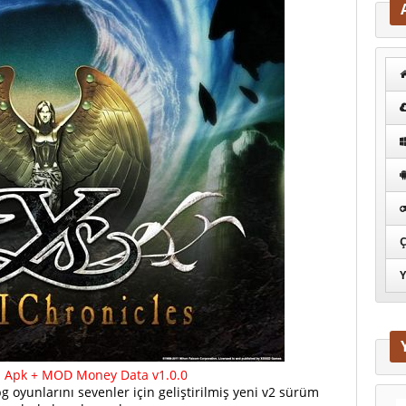
Ç
Y
II Apk + MOD Money Data v1.0.0
g oyunlarını sevenler için geliştirilmiş yeni v2 sürüm