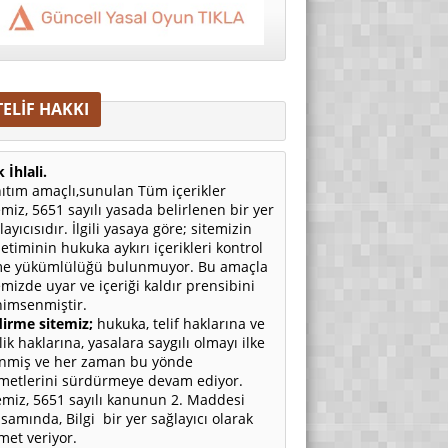
TELİF HAKKI
 İhlali.
ıtım amaçlı,sunulan Tüm içerikler
emiz, 5651 sayılı yasada belirlenen bir yer
layıcısıdır. İlgili yasaya göre; sitemizin
etiminin hukuka aykırı içerikleri kontrol
e yükümlülüğü bulunmuyor. Bu amaçla
emizde uyar ve içeriği kaldır prensibini
imsenmiştir.
irme sitemiz;
hukuka, telif haklarına ve
ilik haklarına, yasalara saygılı olmayı ilke
nmiş ve her zaman bu yönde
metlerini sürdürmeye devam ediyor.
emiz, 5651 sayılı kanunun 2. Maddesi
samında, Bilgi bir yer sağlayıcı olarak
met veriyor.