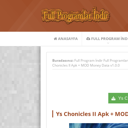
ANASAYFA
FULL PROGRAM IND
Buradasınız:
Full Program İndir Full Programlar
Chonicles II Apk + MOD Money Data v1.0.0
Ys Ch
Ys Chonicles II Apk + MO