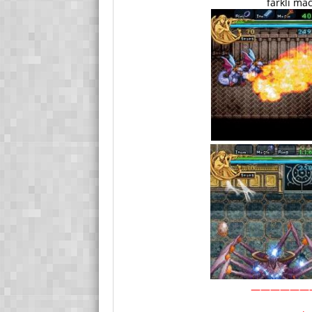
farklı mac
——————