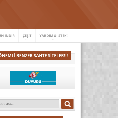
UN İNDIR
ÇEŞIT
YARDIM & İSTEK !
ÖNEMLI BENZER SAHTE SITELER!!!