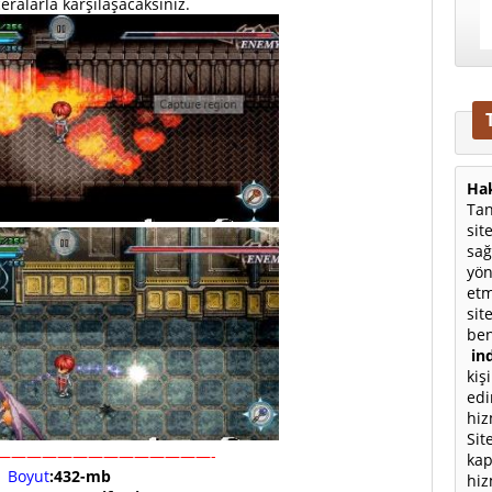
eralarla karşılaşacaksınız.
Hak
Tan
sit
sağ
yön
etm
sit
ben
ind
kiş
edi
hiz
Sit
——————————————-
kap
Boyut
:432-mb
hiz