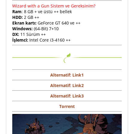
Wizard with a Gun Sistem ve Gereksinim?
Ram
: 8 GB + ve üstü ++ bellek
HDD:
2 GB ++
Ekran kartı:
GeForce GT 640 ve ++
Windows:
(64-Bit) 7+10
DX:
11 Sürüm ++
İşlemci:
Intel Core i3-4160 ++
Alternatif: Link1
Alternatif: Link2
Alternatif: Link3
Torrent