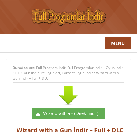
MENÜ
Buradasınız:
Full Program İndir Full Programlar İndir – Oyun indir
/
Full Oyun İndir
,
Pc Oyunları
,
Torrent Oyun İndir
/
Wizard with a
Gun İndir – Full + DLC
Wizard with a - (Direkt indir)
Wizard with a Gun İndir – Full + DLC