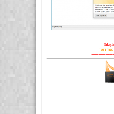
——————
Sıkışt
Tarama:
——————