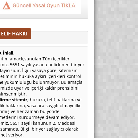
TELİF HAKKI
 İhlali.
ıtım amaçlı,sunulan Tüm içerikler
emiz, 5651 sayılı yasada belirlenen bir yer
layıcısıdır. İlgili yasaya göre; sitemizin
etiminin hukuka aykırı içerikleri kontrol
e yükümlülüğü bulunmuyor. Bu amaçla
emizde uyar ve içeriği kaldır prensibini
imsenmiştir.
irme sitemiz;
hukuka, telif haklarına ve
ilik haklarına, yasalara saygılı olmayı ilke
nmiş ve her zaman bu yönde
metlerini sürdürmeye devam ediyor.
emiz, 5651 sayılı kanunun 2. Maddesi
samında, Bilgi bir yer sağlayıcı olarak
met veriyor.