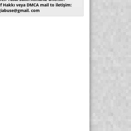
if Hakkı veya DMCA mail to iletişim:
giabuse@gmail. com