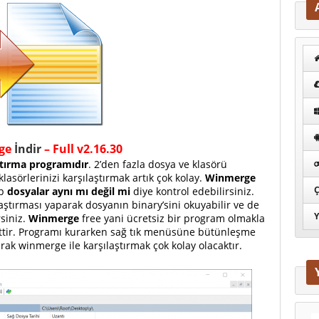
ge
İndir
– Full v2.16.30
ştırma programıdır
. 2’den fazla dosya ve klasörü
 klasörlerinizi karşılaştırmak artık çok kolay.
Winmerge
Ç
ıp
dosyalar aynı mı değil mi
diye kontrol edebilirsiniz.
aştırması yaparak dosyanın binary’sini okuyabilir ve de
Y
rsiniz.
Winmerge
free yani ücretsiz bir program olmakla
sittir. Programı kurarken sağ tık menüsüne bütünleşme
arak winmerge ile karşılaştırmak çok kolay olacaktır.