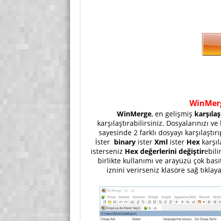
WinMer
WinMerge
, en gelişmiş
karşıla
karşılaştırabilirsiniz. Dosyalarınızı ve
sayesinde 2 farklı dosyayı karşılaştır
İster
binary
ister
Xml
ister
Hex
karşıl
isterseniz
Hex değerlerini değiştir
ebili
birlikte kullanımı ve arayüzü çok ba
iznini verirseniz klasöre sağ tıklay