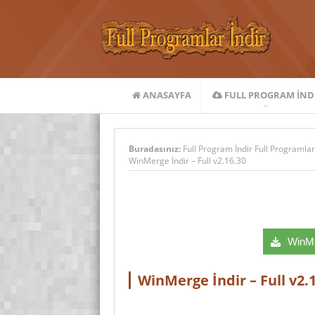
ANASAYFA
FULL PROGRAM IND
Buradasınız:
Full Program İndir Full Programlar
WinMerge İndir – Full v2.16.30
WinMer
WinMerge İndir – Full v2.