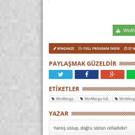
WinMer
KINGHAZE
FULL PROGRAM INDIR
27 
PAYLAŞMAK GÜZELDIR
ETIKETLER
WinMerge
WinMerge full
WinMerge
YAZAR
Yanlış üslup, doğru sözün celladıdır!