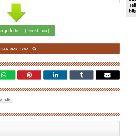
Tel
bil
ge İndir - - (Direkt indir)
NISAN 2023
- 17:02
 indir