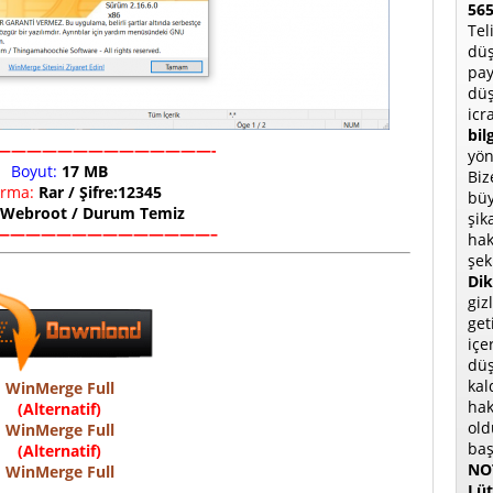
565
Tel
düş
pay
düş
icr
bil
——————————————-
yön
Boyut:
17 MB
Biz
ırma:
Rar / Şifre:12345
büy
Webroot / Durum Temiz
şik
——————————————–
hak
şek
Dik
giz
get
içe
düş
kal
WinMerge Full
hak
(Alternatif)
old
WinMerge Full
baş
(Alternatif)
NOT
WinMerge Full
Lüt