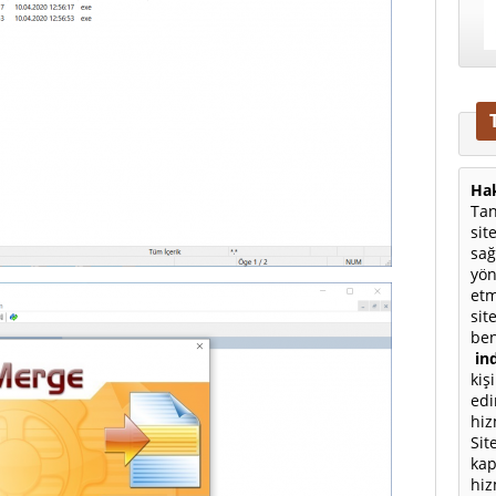
Hak
Tan
sit
sağ
yön
etm
sit
ben
ind
kiş
edi
hiz
Sit
kap
hiz