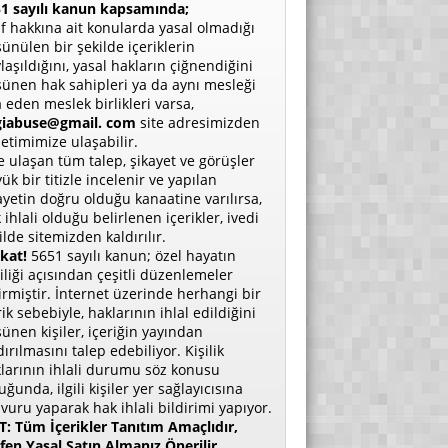
1 sayılı kanun kapsamında;
if hakkına ait konularda yasal olmadığı
ünülen bir şekilde içeriklerin
laşıldığını, yasal hakların çiğnendiğini
ünen hak sahipleri ya da aynı mesleği
a eden meslek birlikleri varsa,
giabuse@gmail. com
site adresimizden
etimimize ulaşabilir.
e ulaşan tüm talep, şikayet ve görüşler
ük bir titizle incelenir ve yapılan
ayetin doğru olduğu kanaatine varılırsa,
 ihlali olduğu belirlenen içerikler, ivedi
ilde sitemizden kaldırılır.
kat!
5651 sayılı kanun; özel hayatın
liliği açısından çeşitli düzenlemeler
irmiştir. İnternet üzerinde herhangi bir
rik sebebiyle, haklarının ihlal edildiğini
ünen kişiler, içeriğin yayından
dırılmasını talep edebiliyor. Kişilik
larının ihlali durumu söz konusu
uğunda, ilgili kişiler yer sağlayıcısına
vuru yaparak hak ihlali bildirimi yapıyor.
: Tüm İçerikler Tanıtım Amaçlıdır,
fen Yasal Satın Almanız Önerilir.