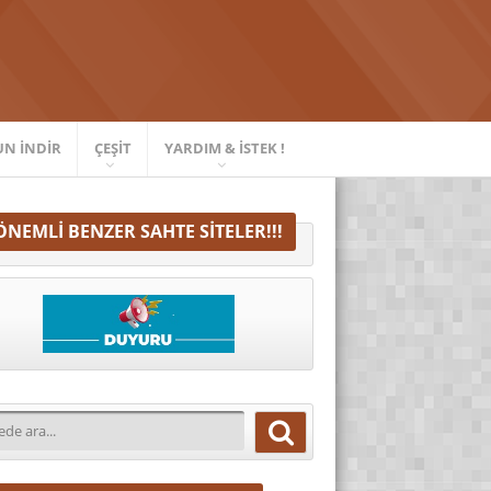
UN İNDIR
ÇEŞIT
YARDIM & İSTEK !
ÖNEMLI BENZER SAHTE SITELER!!!