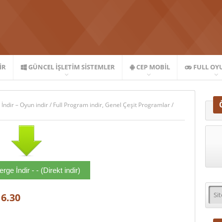
IR
GÜNCEL İŞLETIM SISTEMLER
CEP MOBIL
FULL OY
 İndir – Oyun indir
/
Full Program indir
,
Genel Çeşit Programlar
/
ge İndir - - (Direkt indir)
16.30