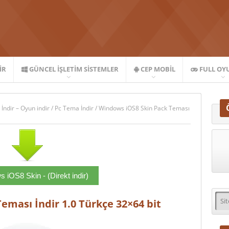
IR
GÜNCEL İŞLETIM SISTEMLER
CEP MOBIL
FULL OY
 İndir – Oyun indir
/
Pc Tema İndir
/
Windows iOS8 Skin Pack Teması
 iOS8 Skin - (Direkt indir)
eması İndir 1.0 Türkçe 32×64 bit