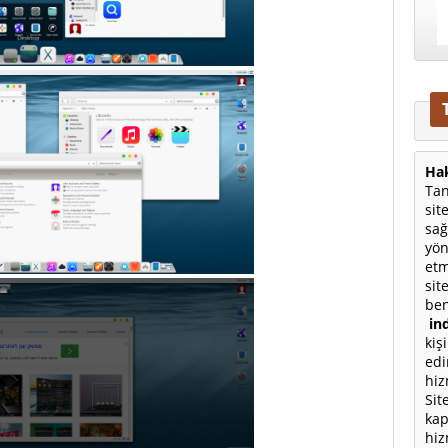
Hak
Tan
sit
sağ
yön
etm
sit
ben
ind
kiş
edi
hiz
Sit
kap
hiz