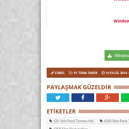
Window
Windows
CIBRIL
PC TEMA İNDIR
14 EYLÜL 2014
-
PAYLAŞMAK GÜZELDIR
ETIKETLER
iOS Skin Pack Teması full
iOS8 Skin Pack
iOS8 Skin Pack türkçe