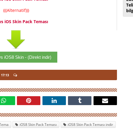
Tel
(((Alternatif)))
bil
s iOS Skin Pack Teması
 iOS8 Skin - (Direkt indir)
 17:13
 Tema
iOS8 Skin Pack Teması
iOS8 Skin Pack Teması indir