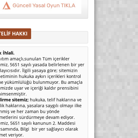
TELİF HAKKI
 İhlali.
ıtım amaçlı,sunulan Tüm içerikler
emiz, 5651 sayılı yasada belirlenen bir yer
layıcısıdır. İlgili yasaya göre; sitemizin
etiminin hukuka aykırı içerikleri kontrol
e yükümlülüğü bulunmuyor. Bu amaçla
emizde uyar ve içeriği kaldır prensibini
imsenmiştir.
irme sitemiz;
hukuka, telif haklarına ve
ilik haklarına, yasalara saygılı olmayı ilke
nmiş ve her zaman bu yönde
metlerini sürdürmeye devam ediyor.
emiz, 5651 sayılı kanunun 2. Maddesi
samında, Bilgi bir yer sağlayıcı olarak
met veriyor.