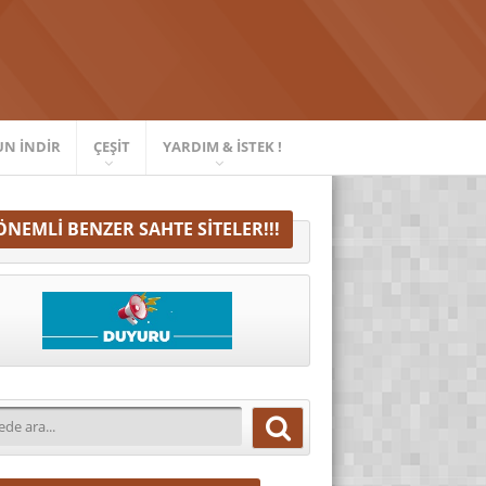
UN İNDIR
ÇEŞIT
YARDIM & İSTEK !
ÖNEMLI BENZER SAHTE SITELER!!!