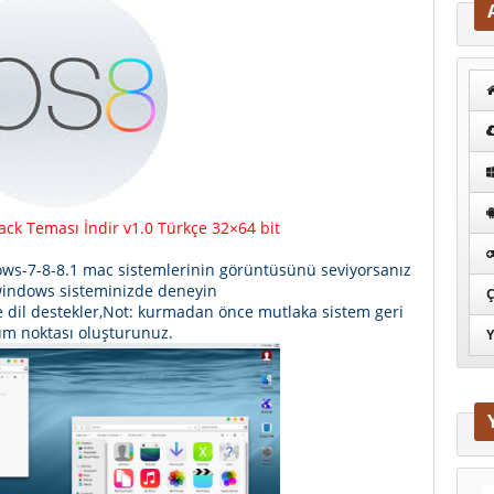
ck Teması İndir v1.0 Türkçe 32×64 bit
ows-7-8-8.1 mac sistemlerinin görüntüsünü seviyorsanız
indows sisteminizde deneyin
Ç
e dil destekler,Not: kurmadan önce mutlaka sistem geri
m noktası oluşturunuz.
Y