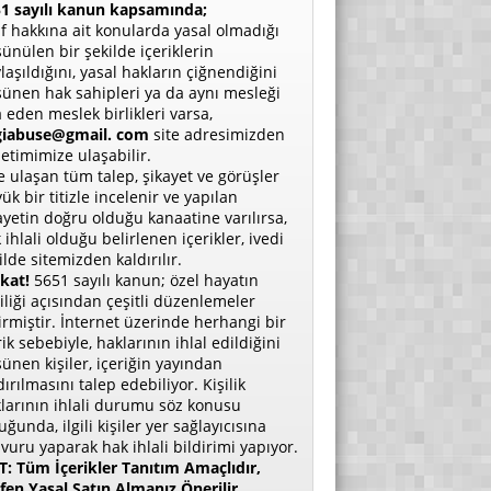
1 sayılı kanun kapsamında;
if hakkına ait konularda yasal olmadığı
ünülen bir şekilde içeriklerin
laşıldığını, yasal hakların çiğnendiğini
ünen hak sahipleri ya da aynı mesleği
a eden meslek birlikleri varsa,
giabuse@gmail. com
site adresimizden
etimimize ulaşabilir.
e ulaşan tüm talep, şikayet ve görüşler
ük bir titizle incelenir ve yapılan
ayetin doğru olduğu kanaatine varılırsa,
 ihlali olduğu belirlenen içerikler, ivedi
ilde sitemizden kaldırılır.
kat!
5651 sayılı kanun; özel hayatın
liliği açısından çeşitli düzenlemeler
irmiştir. İnternet üzerinde herhangi bir
rik sebebiyle, haklarının ihlal edildiğini
ünen kişiler, içeriğin yayından
dırılmasını talep edebiliyor. Kişilik
larının ihlali durumu söz konusu
uğunda, ilgili kişiler yer sağlayıcısına
vuru yaparak hak ihlali bildirimi yapıyor.
: Tüm İçerikler Tanıtım Amaçlıdır,
fen Yasal Satın Almanız Önerilir.