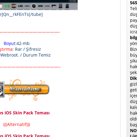
565
Tel
düş
e]Qn__rkFEnTs[/tube]
pay
düş
icr
——————————————-
bil
yön
Boyut
:42-mb
Biz
ıştırma
: Rar / Şifresiz
büy
: Webroot. / Durum Temiz
şik
hak
——————————————–
şek
Dik
giz
get
içe
düş
kal
s iOS Skin Pack Teması
hak
old
(((Alternatif)))
baş
NOT
s iOS Skin Pack Teması
Lüt