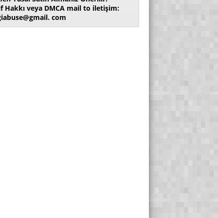
if Hakkı veya DMCA mail to iletişim:
giabuse@gmail. com