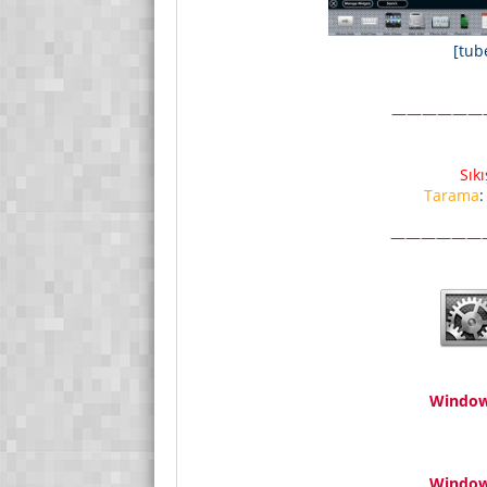
[tub
——————
Sık
Tarama
——————
Window
Window