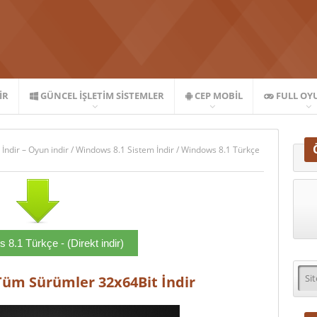
IR
GÜNCEL İŞLETIM SISTEMLER
CEP MOBIL
FULL OY
 İndir – Oyun indir
/
Windows 8.1 Sistem İndir
/
Windows 8.1 Türkçe
8.1 Türkçe - (Direkt indir)
Tüm Sürümler 32x64Bit İndir