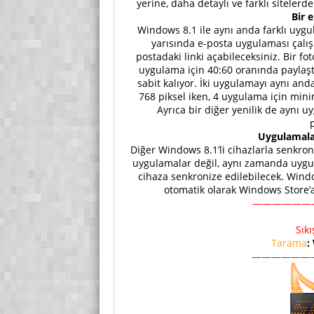
yerine, daha detaylı ve farklı sitelerde
Bir 
Windows 8.1 ile aynı anda farklı uygul
yarısında e-posta uygulaması çalışı
postadaki linki açabileceksiniz. Bir fo
uygulama için 40:60 oranında paylaşt
sabit kalıyor. İki uygulamayı aynı an
768 piksel iken, 4 uygulama için min
Ayrıca bir diğer yenilik de aynı u
p
Uygulamala
Diğer Windows 8.1’li cihazlarla senkron
uygulamalar değil, aynı zamanda uygula
cihaza senkronize edilebilecek. Windo
otomatik olarak Windows Store’
——————
Sık
Tarama
:
——————