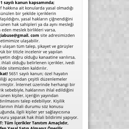
1 sayılı kanun kapsamında;
if hakkına ait konularda yasal olmadığı
ünülen bir şekilde içeriklerin
laşıldığını, yasal hakların çiğnendiğini
ünen hak sahipleri ya da aynı mesleği
a eden meslek birlikleri varsa,
giabuse@gmail. com
site adresimizden
etimimize ulaşabilir.
e ulaşan tüm talep, şikayet ve görüşler
ük bir titizle incelenir ve yapılan
ayetin doğru olduğu kanaatine varılırsa,
 ihlali olduğu belirlenen içerikler, ivedi
ilde sitemizden kaldırılır.
kat!
5651 sayılı kanun; özel hayatın
liliği açısından çeşitli düzenlemeler
irmiştir. İnternet üzerinde herhangi bir
rik sebebiyle, haklarının ihlal edildiğini
ünen kişiler, içeriğin yayından
dırılmasını talep edebiliyor. Kişilik
larının ihlali durumu söz konusu
uğunda, ilgili kişiler yer sağlayıcısına
vuru yaparak hak ihlali bildirimi yapıyor.
: Tüm İçerikler Tanıtım Amaçlıdır,
fen Yasal Satın Almanız Önerilir.