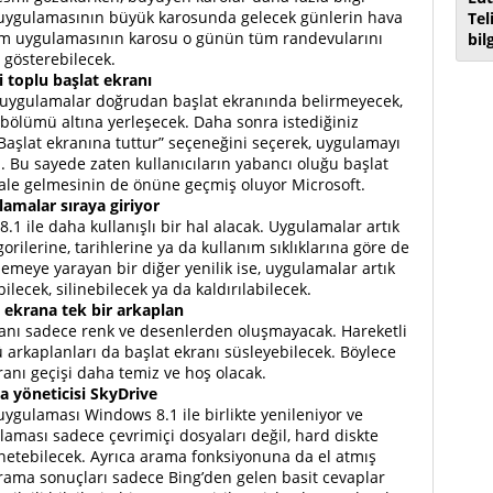
 uygulamasının büyük karosunda gelecek günlerin hava
Tel
im uygulamasının karosu o günün tüm randevularını
bil
gösterebilecek.
i toplu başlat ekranı
n uygulamalar doğrudan başlat ekranında belirmeyecek,
ölümü altına yerleşecek. Daha sonra istediğiniz
“Başlat ekranına tuttur” seçeneğini seçerek, uygulamayı
. Bu sayede zaten kullanıcıların yabancı oluğu başlat
ale gelmesinin de önüne geçmiş oluyor Microsoft.
amalar sıraya giriyor
ile daha kullanışlı bir hal alacak. Uygulamalar artık
orilerine, tarihlerine ya da kullanım sıklıklarına göre de
lemeye yarayan bir diğer yenilik ise, uygulamalar artık
bilecek, silinebilecek ya da kaldırılabilecek.
lı ekrana tek bir arkaplan
lanı sadece renk ve desenlerden oluşmayacak. Hareketli
ü arkaplanları da başlat ekranı süsleyebilecek. Böylece
anı geçişi daha temiz ve hoş olacak.
a yöneticisi SkyDrive
gulaması Windows 8.1 ile birlikte yenileniyor ve
laması sadece çevrimiçi dosyaları değil, hard diskte
netebilecek. Ayrıca arama fonksiyonuna da el atmış
 arama sonuçları sadece Bing’den gelen basit cevaplar