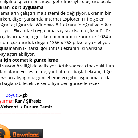
n ilgili bilgilerin bir araya getirilmesiyle oluşturulacak.
ekran, dört uygulama
amaların çalıştırılma sistemi de değişiyor. Ekranın bir
rken, diğer yarısında Internet Explorer 11 ile gelen
toğraf açtığınızda, Windows 8.1 ekranı fotoğraf ve diğer
ırıyor. Ekrandaki uygulama sayısı artsa da çözünürlük
da çalıştırmak için gereken minimum çözünürlük 1024 x
imum çözünürlük değeri 1366 x 768 piksele yükseliyor.
ygulamanın iki farklı görüntüsü ekranın iki yarısına
aylaştırılabiliyor.
r için otomatik güncelleme
izasyon özelliği de gelişiyor. Artık sadece cihazdaki tüm
maların yerleşimi de, yani birebir başlat ekranı, diğer
ws’un alıştığımız güncellemeleri gibi, uygulamalar da
a bağlanabilecek ve kendiliğinden güncellenecek
——————————————-
Boyut
:5-gb
ıştırma
: Rar / Şifresiz
 Webroot. / Durum Temiz
——————————————–