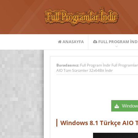
ANASAYFA
FULL PROGRAM IND
Buradasınız:
Full Program İndir Full Programlar
AIO Tüm Sürümler 32x64Bit İndir
Windows 
Windows 8.1 Türkçe AIO 