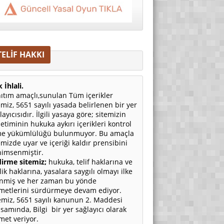
TELİF HAKKI
 İhlali.
ıtım amaçlı,sunulan Tüm içerikler
emiz, 5651 sayılı yasada belirlenen bir yer
layıcısıdır. İlgili yasaya göre; sitemizin
etiminin hukuka aykırı içerikleri kontrol
e yükümlülüğü bulunmuyor. Bu amaçla
emizde uyar ve içeriği kaldır prensibini
imsenmiştir.
irme sitemiz;
hukuka, telif haklarına ve
ilik haklarına, yasalara saygılı olmayı ilke
nmiş ve her zaman bu yönde
metlerini sürdürmeye devam ediyor.
emiz, 5651 sayılı kanunun 2. Maddesi
samında, Bilgi bir yer sağlayıcı olarak
met veriyor.