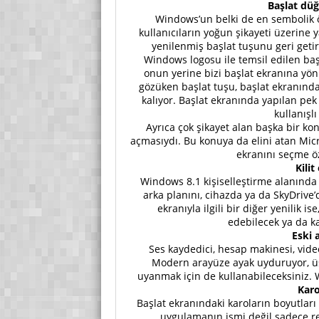
Başlat düğ
Windows’un belki de en sembolik ö
kullanıcıların yoğun şikayeti üzerine y
yenilenmiş başlat tuşunu geri getir
Windows logosu ile temsil edilen baş
onun yerine bizi başlat ekranına yön
gözüken başlat tuşu, başlat ekranında
kalıyor. Başlat ekranında yapılan pe
kullanışlı 
Ayrıca çok şikayet alan başka bir kon
açmasıydı. Bu konuya da elini atan Mic
ekranını seçme ö
Kili
Windows 8.1 kişiselleştirme alanında da
arka planını, cihazda ya da SkyDrive’
ekranıyla ilgili bir diğer yenilik is
edebilecek ya da ka
Eski 
Ses kaydedici, hesap makinesi, vide
Modern arayüze ayak uyduruyor, üst
uyanmak için de kullanabileceksiniz. 
Karo
Başlat ekranındaki karoların boyutlar
uygulamanın ismi değil sadece re