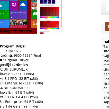
Hak
Program Bilgisi:
Tan
Yapı : 6.3
sit
Sürümü
: 9600.16384 Final
sağ
il
: Orginal Türkçe
yön
çerdiği sürümler:
etm
32 BIT SÜRÜMLER
sit
ows 8.1 -32 BIT (x86)
ben
s 8.1 PRO -32 BIT (x86)
ind
1 Enterprise -32 BIT (x86)
kiş
64 BIT SÜRÜMLER
edi
ows 8.1 -64 BIT (x64)
hiz
s 8.1 PRO -64 BIT (x64)
Sit
1 Enterprise -64 BIT (x64)
kap
8.1 ile Gelen Yenilikler:
hiz