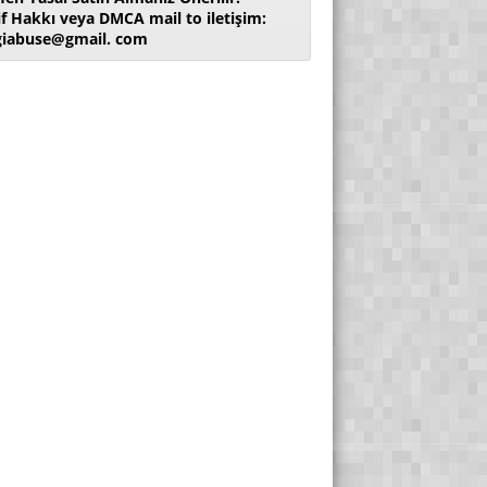
if Hakkı veya DMCA mail to iletişim:
giabuse@gmail. com