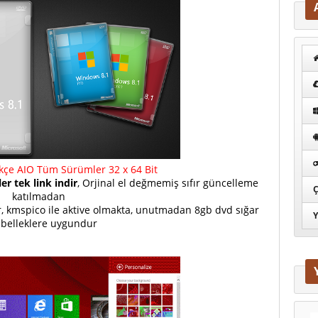
kçe AIO Tüm Sürümler 32 x 64 Bit
 tek link indir
, Orjinal el değmemiş sıfır güncelleme
Ç
katılmadan
r, kmspico ile aktive olmakta, unutmadan 8gb dvd sığar
Y
 belleklere uygundur