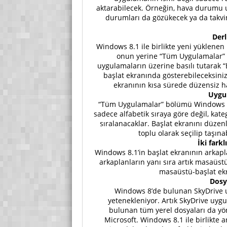
aktarabilecek. Örneğin, hava durumu
durumları da gözükecek ya da takv
Derl
Windows 8.1 ile birlikte yeni yüklene
onun yerine “Tüm Uygulamalar” b
uygulamaların üzerine basılı tutarak 
başlat ekranında gösterebileceksiniz
ekranının kısa sürede düzensiz h
Uygul
“Tüm Uygulamalar” bölümü Windows 8.1 
sadece alfabetik sıraya göre değil, kateg
sıralanacaklar. Başlat ekranını düzen
toplu olarak seçilip taşına
İki fark
Windows 8.1’in başlat ekranının arkap
arkaplanların yanı sıra artık masaüst
masaüstü-başlat ekr
Dosy
Windows 8’de bulunan SkyDrive uy
yetenekleniyor. Artık SkyDrive uygu
bulunan tüm yerel dosyaları da yö
Microsoft. Windows 8.1 ile birlikte