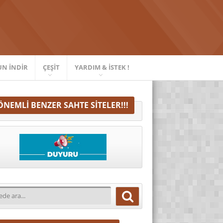
UN İNDIR
ÇEŞIT
YARDIM & İSTEK !
ÖNEMLI BENZER SAHTE SITELER!!!