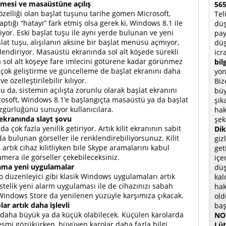
mesi ve masaüstüne açılış
565
zelliği olan başlat tuşunu tarihe gömen Microsoft,
Tel
aptığı “hatayı” fark etmiş olsa gerek ki, Windows 8.1 ile
düş
iyor. Eski başlat tuşu ile aynı yerde bulunan ve yeni
pay
lat tuşu, alışılanın aksine bir başlat menüsü açmıyor,
düş
lendiriyor. Masaüstü ekranında sol alt köşede sürekli
icr
 sol alt köşeye fare imlecini götürene kadar görünmez
bil
k çok geliştirme ve güncelleme de başlat ekranını daha
yön
ve özelleştirilebilir kılıyor.
Biz
u da, sistemin açılışta zorunlu olarak başlat ekranını
büy
rosoft, Windows 8.1’e başlangıçta masaüstü ya da başlat
şik
zgürlüğünü sunuyor kullanıcılara.
hak
t ekranında slayt şovu
şek
 çok fazla yenilik getiriyor. Artık kilit ekranının sabit
Dik
da bulunan görseller ile renklendirebiliyorsunuz. Kilit
giz
e, artık cihaz kilitliyken bile Skype aramalarını kabul
get
mera ile görseller çekebileceksiniz.
içe
ama yeni uygulamalar
düş
o düzenleyici gibi klasik Windows uygulamaları artık
kal
elik yeni alarm uygulaması ile de cihazınızı sabah
hak
Windows Store da yenilenen yüzüyle karşımıza çıkacak.
old
lar artık daha işlevli
baş
ı daha büyük ya da küçük olabilecek. Küçülen karolarda
NOT
smi gözükürken, büyüyen karolar daha fazla bilgi
Lüt