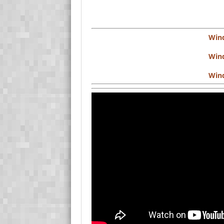
Win
Wind
Wind