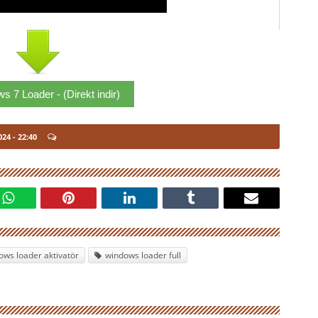
 7 Loader - (Direkt indir)
024
- 22:40
ows loader aktivatör
windows loader full