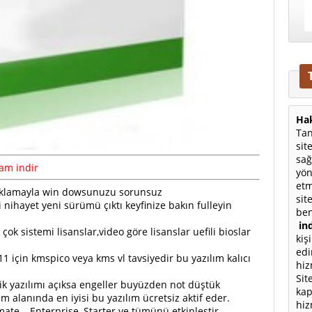
Hak
Tan
sit
sağ
Tam indir
yön
etm
 tıklamayla win dowsunuzu sorunsuz
sit
 nihayet yeni sürümü çıktı keyfinize bakın fulleyin
ben
ind
çok sistemi lisanslar,video göre lisanslar uefili bioslar
kiş
edi
1 için kmspico veya kms vl tavsiyedir bu yazılım kalıcı
hiz
Sit
k yazılımı açıksa engeller buyüzden not düştük
kap
ım alanında en iyisi bu yazılım ücretsiz aktif eder.
hiz
te – Enterprise, Starter ve tümünü etkinleştir.