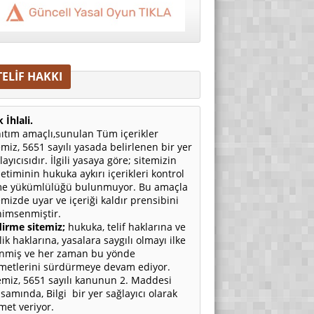
TELİF HAKKI
 İhlali.
ıtım amaçlı,sunulan Tüm içerikler
emiz, 5651 sayılı yasada belirlenen bir yer
layıcısıdır. İlgili yasaya göre; sitemizin
etiminin hukuka aykırı içerikleri kontrol
e yükümlülüğü bulunmuyor. Bu amaçla
emizde uyar ve içeriği kaldır prensibini
imsenmiştir.
irme sitemiz;
hukuka, telif haklarına ve
ilik haklarına, yasalara saygılı olmayı ilke
nmiş ve her zaman bu yönde
metlerini sürdürmeye devam ediyor.
emiz, 5651 sayılı kanunun 2. Maddesi
samında, Bilgi bir yer sağlayıcı olarak
met veriyor.