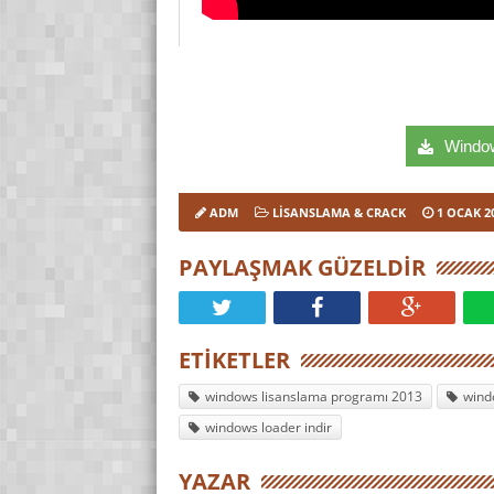
Windows
ADM
LISANSLAMA & CRACK
1 OCAK 2
PAYLAŞMAK GÜZELDIR
ETIKETLER
windows lisanslama programı 2013
wind
windows loader indir
YAZAR