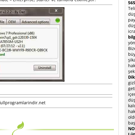
565
Tel
düş
pay
düş
icr
bil
yön
Biz
büy
şik
hak
şek
Dik
giz
get
içe
düş
ullprogramlarindir.net
kal
hak
old
baş
NOT
Lüt