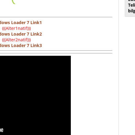
Tel
bil
dows Loader 7
Link1
(((Alter1natif)))
ows Loader 7 Link2
(((Alter2natif)))
ows Loader 7 Link3