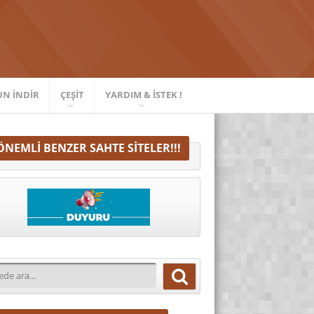
UN İNDIR
ÇEŞIT
YARDIM & İSTEK !
ÖNEMLI BENZER SAHTE SITELER!!!