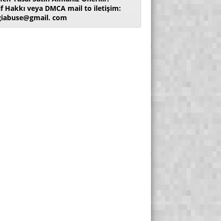
if Hakkı veya DMCA mail to iletişim:
giabuse@gmail. com