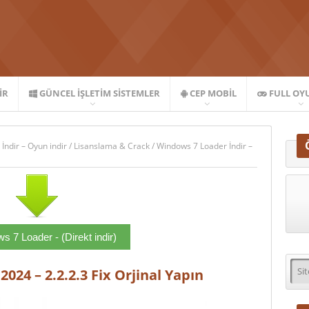
IR
GÜNCEL İŞLETIM SISTEMLER
CEP MOBIL
FULL OY
 İndir – Oyun indir
/
Lisanslama & Crack
/
Windows 7 Loader İndir –
 7 Loader - (Direkt indir)
024 – 2.2.2.3 Fix Orjinal Yapın