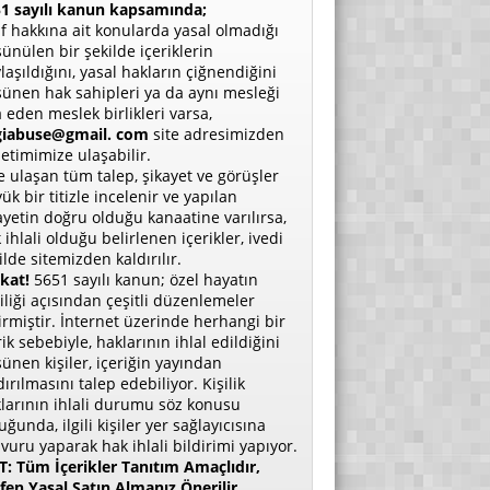
1 sayılı kanun kapsamında;
if hakkına ait konularda yasal olmadığı
ünülen bir şekilde içeriklerin
laşıldığını, yasal hakların çiğnendiğini
ünen hak sahipleri ya da aynı mesleği
a eden meslek birlikleri varsa,
giabuse@gmail. com
site adresimizden
etimimize ulaşabilir.
e ulaşan tüm talep, şikayet ve görüşler
ük bir titizle incelenir ve yapılan
ayetin doğru olduğu kanaatine varılırsa,
 ihlali olduğu belirlenen içerikler, ivedi
ilde sitemizden kaldırılır.
kat!
5651 sayılı kanun; özel hayatın
liliği açısından çeşitli düzenlemeler
irmiştir. İnternet üzerinde herhangi bir
rik sebebiyle, haklarının ihlal edildiğini
ünen kişiler, içeriğin yayından
dırılmasını talep edebiliyor. Kişilik
larının ihlali durumu söz konusu
uğunda, ilgili kişiler yer sağlayıcısına
vuru yaparak hak ihlali bildirimi yapıyor.
: Tüm İçerikler Tanıtım Amaçlıdır,
fen Yasal Satın Almanız Önerilir.