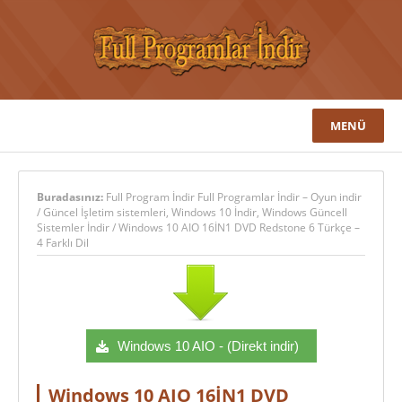
MENÜ
Buradasınız:
Full Program İndir Full Programlar İndir – Oyun indir
/
Güncel İşletim sistemleri
,
Windows 10 İndir
,
Windows Güncell
Sistemler İndir
/
Windows 10 AIO 16İN1 DVD Redstone 6 Türkçe –
4 Farklı Dil
Windows 10 AIO - (Direkt indir)
Windows 10 AIO 16İN1 DVD