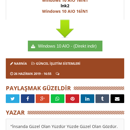
Windows 10 AIO 16İN1
lnk2
Windows 10 AIO 16İN1
Windows 10 AIO - (Direkt indir)
NARNIA
GÜNCEL İŞLETIM SISTEMLERI
26 HAZIRAN 2019
- 16:55
PAYLAŞMAK GÜZELDIR
YAZAR
"İnsanda Güzel Olan Yüzdür Yüzde Güzel Olan Gözdür.