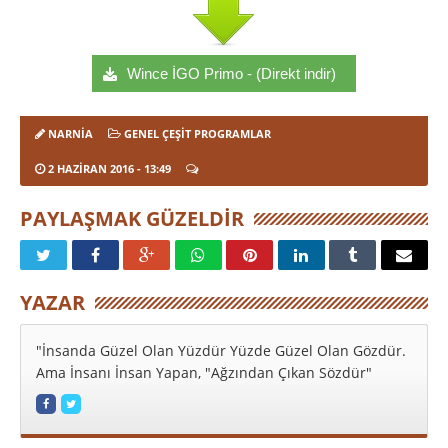
Wince İGO Primo - (Direkt indir)
NARNIA
GENEL ÇEŞIT PROGRAMLAR
2 HAZIRAN 2016
- 13:49
PAYLAŞMAK GÜZELDIR
YAZAR
"İnsanda Güzel Olan Yüzdür Yüzde Güzel Olan Gözdür.
Ama İnsanı İnsan Yapan, "Ağzından Çıkan Sözdür"