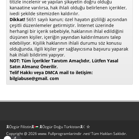
titizle incelenir ve yapılan şikayetin doğru olduğu
kanaatine varılırsa, hak ihlali olduğu belirlenen içerikler,
ivedi şekilde sitemizden kaldırılır.
Dikkat!
5651 sayılı kanun; özel hayatın gizliliği açısından
çeşitli düzenlemeler getirmiştir. İnternet üzerinde
herhangi bir içerik sebebiyle, haklarının ihlal edildiğini
düşünen kişiler, içeriğin yayından kaldırılmasını talep
edebiliyor. Kişilik haklarının ihlali durumu söz konusu
olduğunda, ilgili kişiler yer sağlayıcısına başvuru yaparak
hak ihlali bildirimi yapıyor.
NOT: Tüm İçerikler Tanıtım Amaçlıdır, Lütfen Yasal
Satın Almanız Önerilir.
Telif Hakkı veya DMCA mail to iletişim:
bilgiabuse@gmail. com
🎗Özgür Filistin🎗
🎗Özgür Doğu Türkistan🎗☾☆
Copyright @ 2026 www. Fullprogramlarindir .net/ Tüm Hakları Saklıdır.