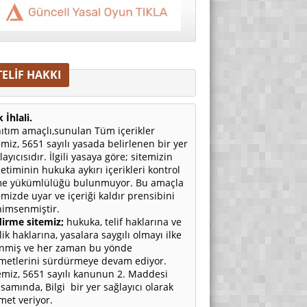
TELİF HAKKI
 İhlali.
ıtım amaçlı,sunulan Tüm içerikler
emiz, 5651 sayılı yasada belirlenen bir yer
layıcısıdır. İlgili yasaya göre; sitemizin
etiminin hukuka aykırı içerikleri kontrol
e yükümlülüğü bulunmuyor. Bu amaçla
emizde uyar ve içeriği kaldır prensibini
imsenmiştir.
irme sitemiz;
hukuka, telif haklarına ve
ilik haklarına, yasalara saygılı olmayı ilke
nmiş ve her zaman bu yönde
metlerini sürdürmeye devam ediyor.
emiz, 5651 sayılı kanunun 2. Maddesi
samında, Bilgi bir yer sağlayıcı olarak
met veriyor.