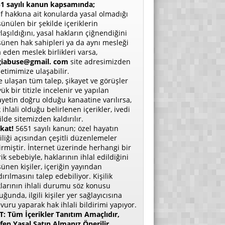
1 sayılı kanun kapsamında;
if hakkına ait konularda yasal olmadığı
ünülen bir şekilde içeriklerin
laşıldığını, yasal hakların çiğnendiğini
ünen hak sahipleri ya da aynı mesleği
a eden meslek birlikleri varsa,
giabuse@gmail. com
site adresimizden
etimimize ulaşabilir.
e ulaşan tüm talep, şikayet ve görüşler
ük bir titizle incelenir ve yapılan
ayetin doğru olduğu kanaatine varılırsa,
 ihlali olduğu belirlenen içerikler, ivedi
ilde sitemizden kaldırılır.
kat!
5651 sayılı kanun; özel hayatın
liliği açısından çeşitli düzenlemeler
irmiştir. İnternet üzerinde herhangi bir
rik sebebiyle, haklarının ihlal edildiğini
ünen kişiler, içeriğin yayından
dırılmasını talep edebiliyor. Kişilik
larının ihlali durumu söz konusu
uğunda, ilgili kişiler yer sağlayıcısına
vuru yaparak hak ihlali bildirimi yapıyor.
: Tüm İçerikler Tanıtım Amaçlıdır,
fen Yasal Satın Almanız Önerilir.