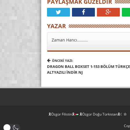
PAYLAŞMAK GÜZELDIR
YAZAR
Zaman Hancı.........
ÖNCEKI YAZI:
DRAGON BALL BOXSET 1-153 BÖLÜM TÜRKÇE
ALTYAZILI İNDIR NJ
🎗Özgür Filistin🎗
🎗Özgür Doğu Türkistan🎗☾☆
Cop