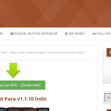
IR
GÜNCEL İŞLETIM SISTEMLER
CEP MOBIL
FULL OY
 İndir – Oyun indir
/
Android Oyun
,
Android Oyun Hileleri İndir
/
 Lair APK - (Direkt indir)
d Para v1.1.10 İndir