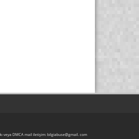
akkı veya DMCA mail iletişim: bilgiabuse@gmail. com