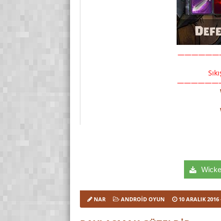
——————
Sık
——————
Wicked
NAR
ANDROID OYUN
10 ARALIK 2016