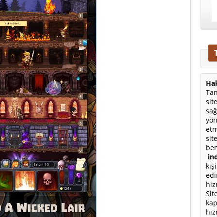
Hak
Tan
sit
sağ
yön
etm
sit
ben
ind
kiş
edi
hiz
Sit
kap
hiz