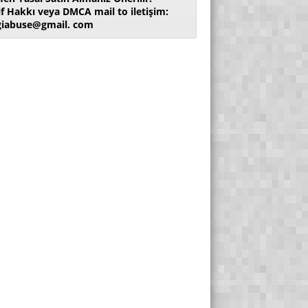
if Hakkı veya DMCA mail to iletişim:
giabuse@gmail. com