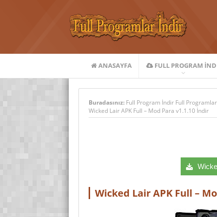
ANASAYFA
FULL PROGRAM IND
Buradasınız:
Full Program İndir Full Programlar
Wicked Lair APK Full – Mod Para v1.1.10 İndir
Wicked
Wicked Lair APK Full – Mo