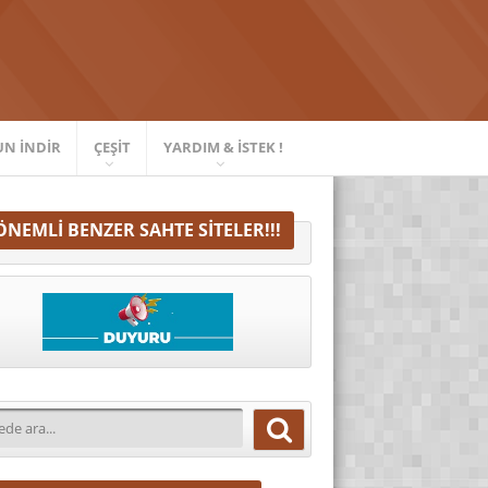
UN İNDIR
ÇEŞIT
YARDIM & İSTEK !
ÖNEMLI BENZER SAHTE SITELER!!!