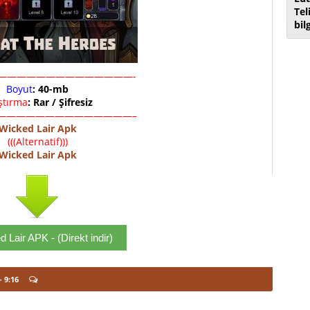
Tel
bil
——————————————-
Boyut
: 40-mb
ıştırma
: Rar / Şifresiz
——————————————–
Wicked Lair Apk
(((Alternatif)))
Wicked Lair Apk
 Lair APK - (Direkt indir)
- 9:16