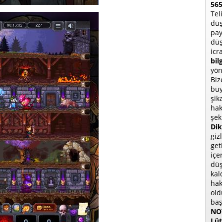
565
Tel
düş
pay
düş
icr
bil
yön
Biz
büy
şik
hak
şek
Dik
giz
get
içe
düş
kal
hak
old
baş
NOT
Lüt