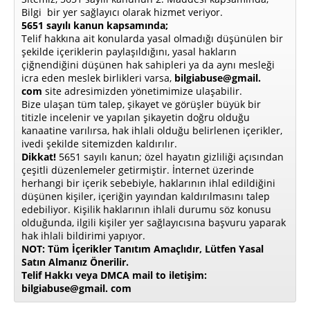
Bilgi bir yer sağlayıcı olarak hizmet veriyor.
5651 sayılı kanun kapsamında;
Telif hakkına ait konularda yasal olmadığı düşünülen bir
şekilde içeriklerin paylaşıldığını, yasal hakların
çiğnendiğini düşünen hak sahipleri ya da aynı mesleği
icra eden meslek birlikleri varsa,
bilgiabuse@gmail.
com
site adresimizden yönetimimize ulaşabilir.
Bize ulaşan tüm talep, şikayet ve görüşler büyük bir
titizle incelenir ve yapılan şikayetin doğru olduğu
kanaatine varılırsa, hak ihlali olduğu belirlenen içerikler,
ivedi şekilde sitemizden kaldırılır.
Dikkat!
5651 sayılı kanun; özel hayatın gizliliği açısından
çeşitli düzenlemeler getirmiştir. İnternet üzerinde
herhangi bir içerik sebebiyle, haklarının ihlal edildiğini
düşünen kişiler, içeriğin yayından kaldırılmasını talep
edebiliyor. Kişilik haklarının ihlali durumu söz konusu
olduğunda, ilgili kişiler yer sağlayıcısına başvuru yaparak
hak ihlali bildirimi yapıyor.
NOT: Tüm İçerikler Tanıtım Amaçlıdır, Lütfen Yasal
Satın Almanız Önerilir.
Telif Hakkı veya DMCA mail to iletişim:
bilgiabuse@gmail. com