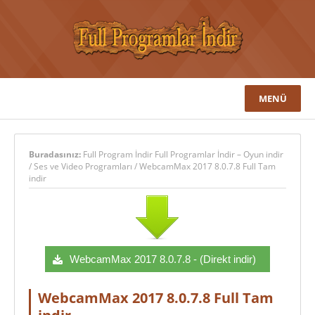
MENÜ
Buradasınız:
Full Program İndir Full Programlar İndir – Oyun indir
/
Ses ve Video Programları
/
WebcamMax 2017 8.0.7.8 Full Tam
indir
WebcamMax 2017 8.0.7.8 - (Direkt indir)
WebcamMax 2017 8.0.7.8 Full Tam