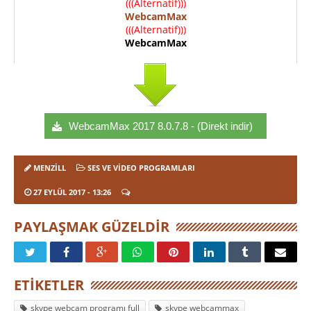
(((Alternatif)))
WebcamMax
(((Alternatif)))
WebcamMax
WebcamMax 2017 8.0.7.8 - (Direkt indir)
MENZILL
SES VE VIDEO PROGRAMLARI
27 EYLÜL 2017
- 13:26
PAYLAŞMAK GÜZELDIR
ETIKETLER
skype webcam programı full
skype webcammax