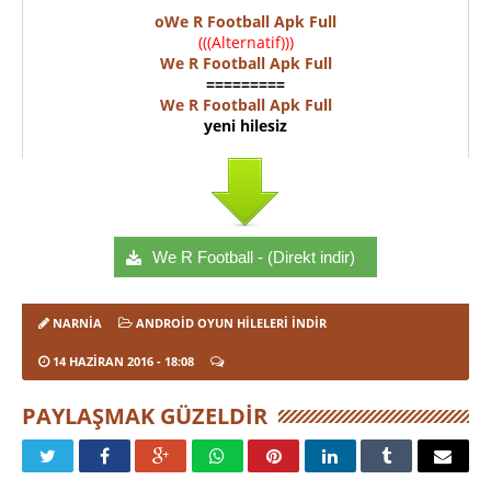
oWe R Football Apk Full
(((Alternatif)))
We R Football Apk Full
=========
We R Football Apk Full
yeni hilesiz
We R Football - (Direkt indir)
NARNIA
ANDROID OYUN HILELERI İNDIR
14 HAZIRAN 2016
- 18:08
PAYLAŞMAK GÜZELDIR