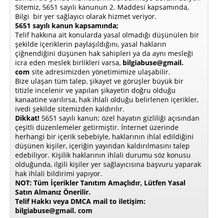
Sitemiz, 5651 sayılı kanunun 2. Maddesi kapsamında,
Bilgi bir yer sağlayıcı olarak hizmet veriyor.
5651 sayılı kanun kapsamında;
Telif hakkına ait konularda yasal olmadığı düşünülen bir
şekilde içeriklerin paylaşıldığını, yasal hakların
çiğnendiğini düşünen hak sahipleri ya da aynı mesleği
icra eden meslek birlikleri varsa,
bilgiabuse@gmail.
com
site adresimizden yönetimimize ulaşabilir.
Bize ulaşan tüm talep, şikayet ve görüşler büyük bir
titizle incelenir ve yapılan şikayetin doğru olduğu
kanaatine varılırsa, hak ihlali olduğu belirlenen içerikler,
ivedi şekilde sitemizden kaldırılır.
Dikkat!
5651 sayılı kanun; özel hayatın gizliliği açısından
çeşitli düzenlemeler getirmiştir. İnternet üzerinde
herhangi bir içerik sebebiyle, haklarının ihlal edildiğini
düşünen kişiler, içeriğin yayından kaldırılmasını talep
edebiliyor. Kişilik haklarının ihlali durumu söz konusu
olduğunda, ilgili kişiler yer sağlayıcısına başvuru yaparak
hak ihlali bildirimi yapıyor.
NOT: Tüm İçerikler Tanıtım Amaçlıdır, Lütfen Yasal
Satın Almanız Önerilir.
Telif Hakkı veya DMCA mail to iletişim:
bilgiabuse@gmail. com