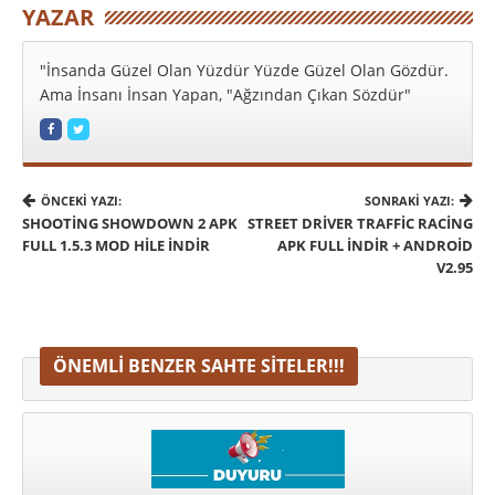
YAZAR
"İnsanda Güzel Olan Yüzdür Yüzde Güzel Olan Gözdür.
Ama İnsanı İnsan Yapan, "Ağzından Çıkan Sözdür"
ÖNCEKI YAZI:
SONRAKI YAZI:
SHOOTING SHOWDOWN 2 APK
STREET DRIVER TRAFFIC RACING
FULL 1.5.3 MOD HILE İNDIR
APK FULL İNDIR + ANDROID
V2.95
ÖNEMLI BENZER SAHTE SITELER!!!