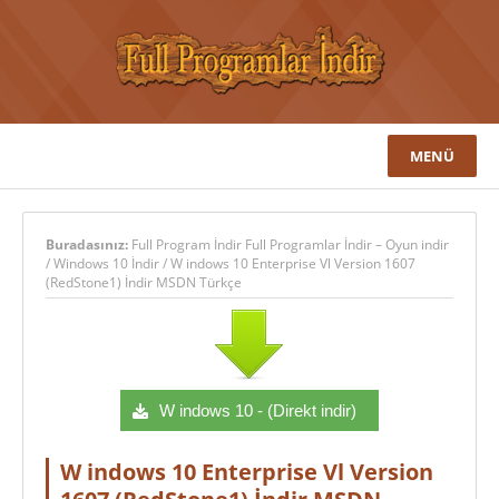
MENÜ
Buradasınız:
Full Program İndir Full Programlar İndir – Oyun indir
/
Windows 10 İndir
/
W indows 10 Enterprise Vl Version 1607
(RedStone1) İndir MSDN Türkçe
W indows 10 - (Direkt indir)
W indows 10 Enterprise Vl Version