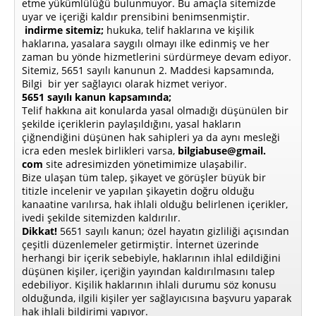
etme yükümlülüğü bulunmuyor. Bu amaçla sitemizde
uyar ve içeriği kaldır prensibini benimsenmiştir.
indirme sitemiz;
hukuka, telif haklarına ve kişilik
haklarına, yasalara saygılı olmayı ilke edinmiş ve her
zaman bu yönde hizmetlerini sürdürmeye devam ediyor.
Sitemiz, 5651 sayılı kanunun 2. Maddesi kapsamında,
Bilgi bir yer sağlayıcı olarak hizmet veriyor.
5651 sayılı kanun kapsamında;
Telif hakkına ait konularda yasal olmadığı düşünülen bir
şekilde içeriklerin paylaşıldığını, yasal hakların
çiğnendiğini düşünen hak sahipleri ya da aynı mesleği
icra eden meslek birlikleri varsa,
bilgiabuse@gmail.
com
site adresimizden yönetimimize ulaşabilir.
Bize ulaşan tüm talep, şikayet ve görüşler büyük bir
titizle incelenir ve yapılan şikayetin doğru olduğu
kanaatine varılırsa, hak ihlali olduğu belirlenen içerikler,
ivedi şekilde sitemizden kaldırılır.
Dikkat!
5651 sayılı kanun; özel hayatın gizliliği açısından
çeşitli düzenlemeler getirmiştir. İnternet üzerinde
herhangi bir içerik sebebiyle, haklarının ihlal edildiğini
düşünen kişiler, içeriğin yayından kaldırılmasını talep
edebiliyor. Kişilik haklarının ihlali durumu söz konusu
olduğunda, ilgili kişiler yer sağlayıcısına başvuru yaparak
hak ihlali bildirimi yapıyor.