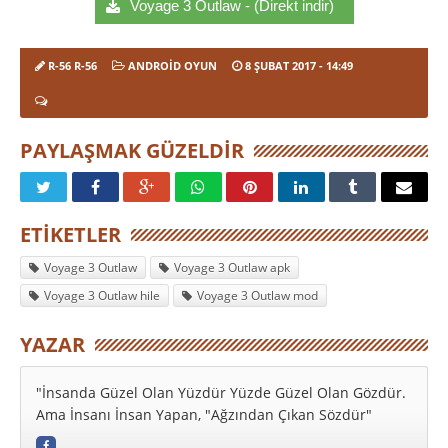
Voyage 3 Outlaw - (Direkt indir)
R-56 R-56
ANDROID OYUN
8 ŞUBAT 2017
- 14:49
PAYLAŞMAK GÜZELDIR
ETIKETLER
Voyage 3 Outlaw
Voyage 3 Outlaw apk
Voyage 3 Outlaw hile
Voyage 3 Outlaw mod
YAZAR
"İnsanda Güzel Olan Yüzdür Yüzde Güzel Olan Gözdür.
Ama İnsanı İnsan Yapan, "Ağzından Çıkan Sözdür"