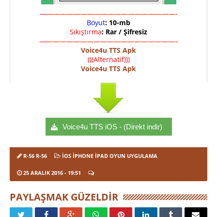
————————————————————-
Boyut
: 10-mb
Sıkıştırma
: Rar / Şifresiz
————————————————————–
Voice4u TTS Apk
(((Alternatif)))
Voice4u TTS Apk
Voice4u TTS iOS - (Direkt indir)
R-56 R-56
İOS İPHONE İPAD OYUN UYGULAMA
25 ARALIK 2016
- 19:51
PAYLAŞMAK GÜZELDIR