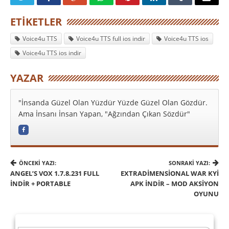
ETIKETLER
Voice4u TTS
Voice4u TTS full ios indir
Voice4u TTS ios
Voice4u TTS ios indir
YAZAR
"İnsanda Güzel Olan Yüzdür Yüzde Güzel Olan Gözdür.
Ama İnsanı İnsan Yapan, "Ağzından Çıkan Sözdür"
ÖNCEKI YAZI:
SONRAKI YAZI:
ANGEL’S VOX 1.7.8.231 FULL
EXTRADIMENSIONAL WAR KYI
İNDIR + PORTABLE
APK İNDIR – MOD AKSIYON
OYUNU