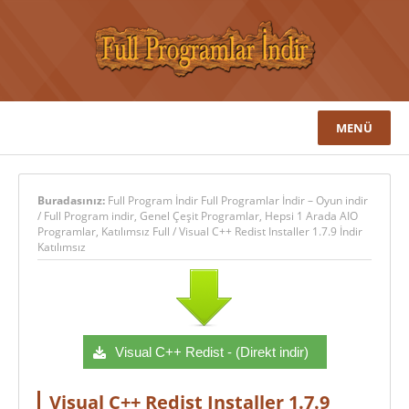
MENÜ
Buradasınız:
Full Program İndir Full Programlar İndir – Oyun indir
/
Full Program indir
,
Genel Çeşit Programlar
,
Hepsi 1 Arada AIO
Programlar
,
Katılımsız Full
/
Visual C++ Redist Installer 1.7.9 İndir
Katılımsız
Visual C++ Redist - (Direkt indir)
Visual C++ Redist Installer 1.7.9