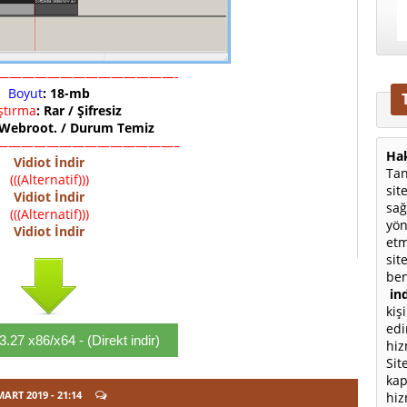
——————————————-
Boyut
: 18-mb
ıştırma
: Rar / Şifresiz
 Webroot. / Durum Temiz
——————————————–
Hak
Vidiot İndir
Tan
(((Alternatif)))
sit
Vidiot İndir
sağ
(((Alternatif)))
yön
Vidiot İndir
etm
sit
ben
ind
kiş
edi
.3.27 x86/x64 - (Direkt indir)
hiz
Sit
kap
MART 2019
- 21:14
hiz