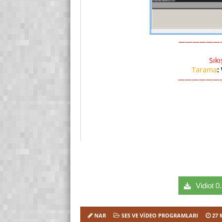
——————
Sık
Tarama
:
——————
Vidiot 0
NAR
SES VE VIDEO PROGRAMLARI
27 