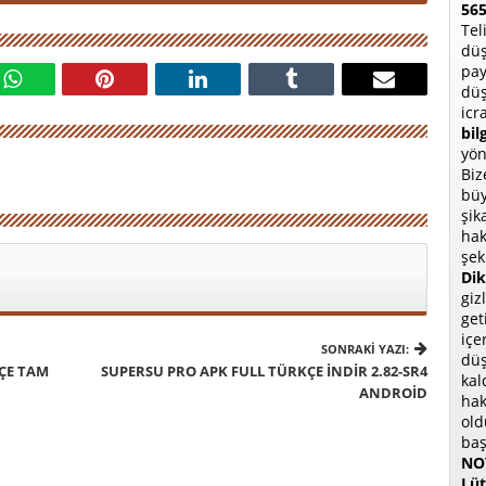
565
Tel
düş
pay
düş
icr
bil
yön
Biz
büy
şik
hak
şek
Dik
giz
get
içe
SONRAKI YAZI:
düş
KÇE TAM
SUPERSU PRO APK FULL TÜRKÇE İNDIR 2.82-SR4
kal
ANDROID
hak
old
baş
NOT
Lüt