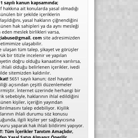
1 sayılı kanun kapsamında;
if hakkına ait konularda yasal olmadığı
ünülen bir şekilde içeriklerin
laşıldığını, yasal hakların çiğnendiğini
ünen hak sahipleri ya da aynı mesleği
a eden meslek birlikleri varsa,
giabuse@gmail. com
site adresimizden
etimimize ulaşabilir.
e ulaşan tüm talep, şikayet ve görüşler
ük bir titizle incelenir ve yapılan
ayetin doğru olduğu kanaatine varılırsa,
 ihlali olduğu belirlenen içerikler, ivedi
ilde sitemizden kaldırılır.
kat!
5651 sayılı kanun; özel hayatın
liliği açısından çeşitli düzenlemeler
irmiştir. İnternet üzerinde herhangi bir
rik sebebiyle, haklarının ihlal edildiğini
ünen kişiler, içeriğin yayından
dırılmasını talep edebiliyor. Kişilik
larının ihlali durumu söz konusu
uğunda, ilgili kişiler yer sağlayıcısına
vuru yaparak hak ihlali bildirimi yapıyor.
: Tüm İçerikler Tanıtım Amaçlıdır,
fen Yasal Satın Almanız Önerilir.