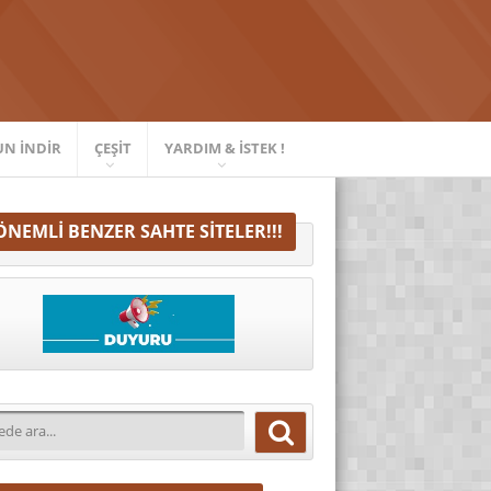
UN İNDIR
ÇEŞIT
YARDIM & İSTEK !
ÖNEMLI BENZER SAHTE SITELER!!!