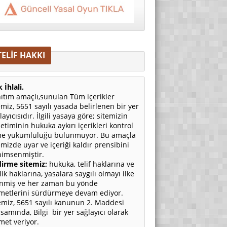
TELİF HAKKI
 İhlali.
ıtım amaçlı,sunulan Tüm içerikler
emiz, 5651 sayılı yasada belirlenen bir yer
layıcısıdır. İlgili yasaya göre; sitemizin
etiminin hukuka aykırı içerikleri kontrol
e yükümlülüğü bulunmuyor. Bu amaçla
emizde uyar ve içeriği kaldır prensibini
imsenmiştir.
irme sitemiz;
hukuka, telif haklarına ve
ilik haklarına, yasalara saygılı olmayı ilke
nmiş ve her zaman bu yönde
metlerini sürdürmeye devam ediyor.
emiz, 5651 sayılı kanunun 2. Maddesi
samında, Bilgi bir yer sağlayıcı olarak
met veriyor.