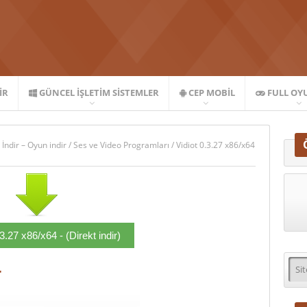
IR
GÜNCEL İŞLETIM SISTEMLER
CEP MOBIL
FULL OY
 İndir – Oyun indir
/
Ses ve Video Programları
/
Vidiot 0.3.27 x86/x64
.3.27 x86/x64 - (Direkt indir)
r