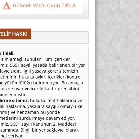
TELİF HAKKI
 İhlali.
ıtım amaçlı,sunulan Tüm içerikler
emiz, 5651 sayılı yasada belirlenen bir yer
layıcısıdır. İlgili yasaya göre; sitemizin
etiminin hukuka aykırı içerikleri kontrol
e yükümlülüğü bulunmuyor. Bu amaçla
emizde uyar ve içeriği kaldır prensibini
imsenmiştir.
irme sitemiz;
hukuka, telif haklarına ve
ilik haklarına, yasalara saygılı olmayı ilke
nmiş ve her zaman bu yönde
metlerini sürdürmeye devam ediyor.
emiz, 5651 sayılı kanunun 2. Maddesi
samında, Bilgi bir yer sağlayıcı olarak
met veriyor.