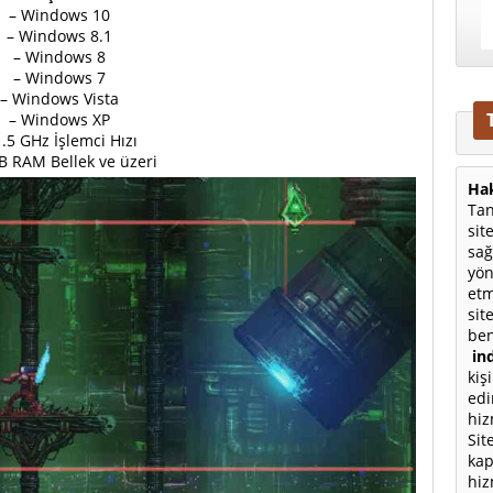
– Windows 10
– Windows 8.1
– Windows 8
– Windows 7
– Windows Vista
– Windows XP
1.5 GHz İşlemci Hızı
B RAM Bellek ve üzeri
Hak
Tan
sit
sağ
yön
etm
sit
ben
ind
kiş
edi
hiz
Sit
kap
hiz