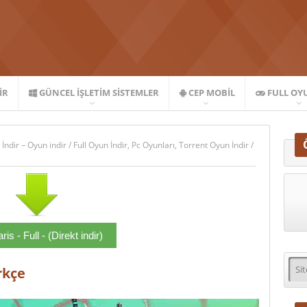
IR
GÜNCEL İŞLETIM SISTEMLER
CEP MOBIL
FULL OY
 İndir – Oyun indir
/
Full Oyun İndir
,
Pc Oyunları
,
Torrent Oyun İndir
/
aris - Full - (Direkt indir)
rkçe