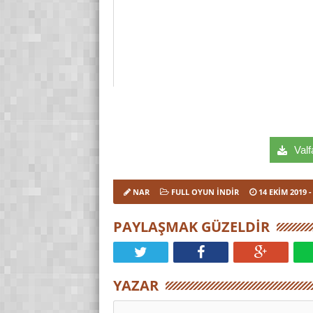
Valf
NAR
FULL OYUN İNDIR
14 EKIM 2019
-
PAYLAŞMAK GÜZELDIR
YAZAR