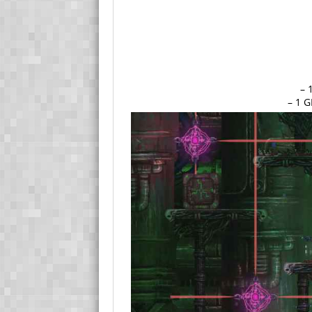
– 
– 1 G