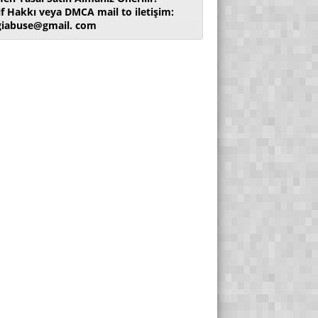
if Hakkı veya DMCA mail to iletişim:
giabuse@gmail. com