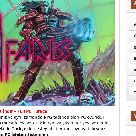
Ç
Y
s İndir – Full PC Türkçe
ğınız ve aynı zamanda
RPG
tadında olan
PC
oyundur.
 mücadeleyi vererek karşınıza çıkan her şeyi yok edin.
ekilde
Türkçe dil
desteği ile beraber oynayabilirsiniz.
 PC İşletim Sistemleri: