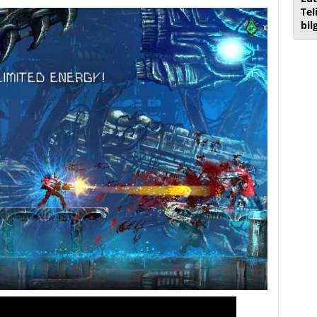
Tel
bil