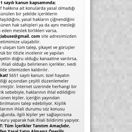
1 sayılı kanun kapsamında;
if hakkına ait konularda yasal olmadığı
ünülen bir şekilde içeriklerin
laşıldığını, yasal hakların çiğnendiğini
ünen hak sahipleri ya da aynı mesleği
a eden meslek birlikleri varsa,
giabuse@gmail. com
site adresimizden
etimimize ulaşabilir.
e ulaşan tüm talep, şikayet ve görüşler
ük bir titizle incelenir ve yapılan
ayetin doğru olduğu kanaatine varılırsa,
 ihlali olduğu belirlenen içerikler, ivedi
ilde sitemizden kaldırılır.
kat!
5651 sayılı kanun; özel hayatın
liliği açısından çeşitli düzenlemeler
irmiştir. İnternet üzerinde herhangi bir
rik sebebiyle, haklarının ihlal edildiğini
ünen kişiler, içeriğin yayından
dırılmasını talep edebiliyor. Kişilik
larının ihlali durumu söz konusu
uğunda, ilgili kişiler yer sağlayıcısına
vuru yaparak hak ihlali bildirimi yapıyor.
: Tüm İçerikler Tanıtım Amaçlıdır,
fen Yasal Satın Almanız Önerilir.