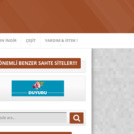
UN İNDIR
ÇEŞIT
YARDIM & İSTEK !
ÖNEMLI BENZER SAHTE SITELER!!!