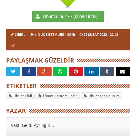
Ubuntu İndir - - (Direkt indir)
CIBRIL
LINUX SISTEMLERI İNDIR
24 ŞUBAT 2022
- 22:42
PAYLAŞMAK GÜZELDIR
ETIKETLER
Ubuntu full
Ubuntu sistemi indir
Ubuntu son sürüm
YAZAR
Vakti Geldi Ayrılığın...