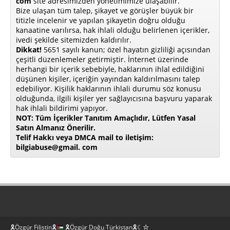
com
site adresimizden yönetimimize ulaşabilir.
Bize ulaşan tüm talep, şikayet ve görüşler büyük bir
titizle incelenir ve yapılan şikayetin doğru olduğu
kanaatine varılırsa, hak ihlali olduğu belirlenen içerikler,
ivedi şekilde sitemizden kaldırılır.
Dikkat!
5651 sayılı kanun; özel hayatın gizliliği açısından
çeşitli düzenlemeler getirmiştir. İnternet üzerinde
herhangi bir içerik sebebiyle, haklarının ihlal edildiğini
düşünen kişiler, içeriğin yayından kaldırılmasını talep
edebiliyor. Kişilik haklarının ihlali durumu söz konusu
olduğunda, ilgili kişiler yer sağlayıcısına başvuru yaparak
hak ihlali bildirimi yapıyor.
NOT: Tüm İçerikler Tanıtım Amaçlıdır, Lütfen Yasal
Satın Almanız Önerilir.
Telif Hakkı veya DMCA mail to iletişim:
bilgiabuse@gmail. com
🎗Özgür Filistin🎗
🎗Özgür Doğu Türkistan🎗☾☆