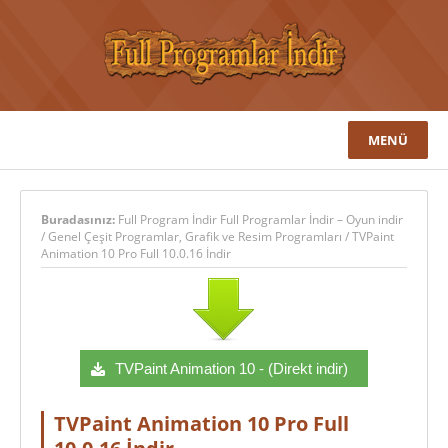
MENÜ
Buradasınız:
Full Program İndir Full Programlar İndir – Oyun indir
/
Genel Çeşit Programlar
,
Grafik ve Resim Programları
/
TVPaint
Animation 10 Pro Full 10.0.16 İndir
TVPaint Animation 10 - (Direkt indir)
TVPaint Animation 10 Pro Full