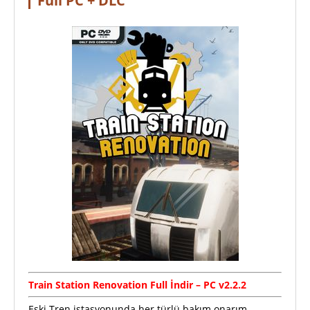
Full PC + DLC
Train Station Renovation
Full
İndir – PC v2.2.2
Eski Tren istasyonunda her türlü bakım onarım