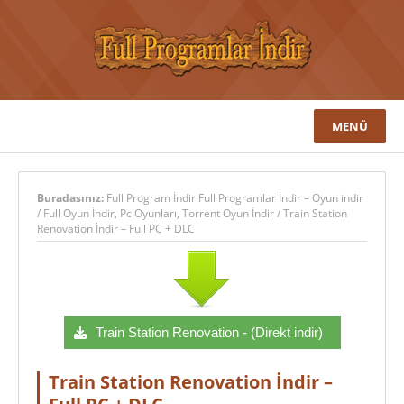
MENÜ
Buradasınız:
Full Program İndir Full Programlar İndir – Oyun indir
/
Full Oyun İndir
,
Pc Oyunları
,
Torrent Oyun İndir
/
Train Station
Renovation İndir – Full PC + DLC
Train Station Renovation - (Direkt indir)
Train Station Renovation İndir –