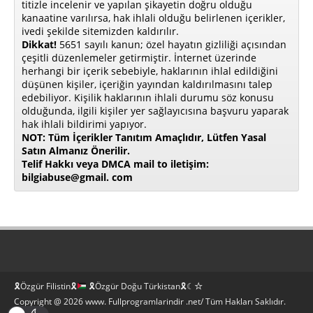
titizle incelenir ve yapılan şikayetin doğru olduğu
kanaatine varılırsa, hak ihlali olduğu belirlenen içerikler,
ivedi şekilde sitemizden kaldırılır.
Dikkat!
5651 sayılı kanun; özel hayatın gizliliği açısından
çeşitli düzenlemeler getirmiştir. İnternet üzerinde
herhangi bir içerik sebebiyle, haklarının ihlal edildiğini
düşünen kişiler, içeriğin yayından kaldırılmasını talep
edebiliyor. Kişilik haklarının ihlali durumu söz konusu
olduğunda, ilgili kişiler yer sağlayıcısına başvuru yaparak
hak ihlali bildirimi yapıyor.
NOT: Tüm İçerikler Tanıtım Amaçlıdır, Lütfen Yasal
Satın Almanız Önerilir.
Telif Hakkı veya DMCA mail to iletişim:
bilgiabuse@gmail. com
🎗Özgür Filistin🎗
🎗Özgür Doğu Türkistan🎗☾☆
Copyright @ 2026 www. Fullprogramlarindir .net/ Tüm Hakları Saklıdır.