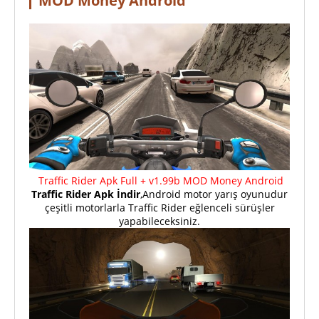
MOD Money Android
Traffic Rider Apk Full + v1.99b MOD Money Android
Traffic Rider Apk İndir
,Android motor yarış oyunudur
çeşitli motorlarla Traffic Rider eğlenceli sürüşler
yapabileceksiniz.