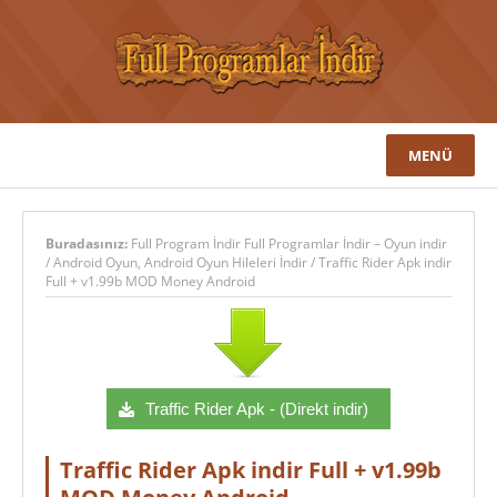
MENÜ
Buradasınız:
Full Program İndir Full Programlar İndir – Oyun indir
/
Android Oyun
,
Android Oyun Hileleri İndir
/
Traffic Rider Apk indir
Full + v1.99b MOD Money Android
Traffic Rider Apk - (Direkt indir)
Traffic Rider Apk indir Full + v1.99b