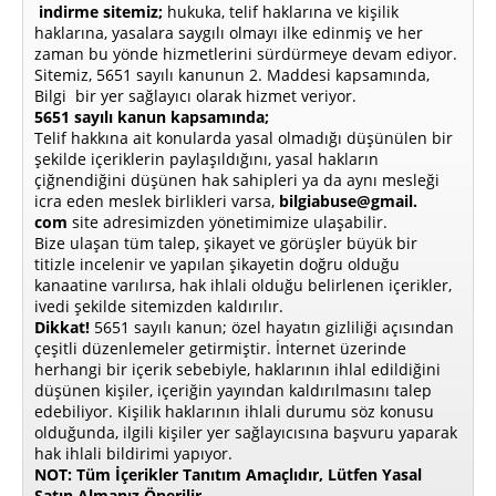
indirme sitemiz;
hukuka, telif haklarına ve kişilik
haklarına, yasalara saygılı olmayı ilke edinmiş ve her
zaman bu yönde hizmetlerini sürdürmeye devam ediyor.
Sitemiz, 5651 sayılı kanunun 2. Maddesi kapsamında,
Bilgi bir yer sağlayıcı olarak hizmet veriyor.
5651 sayılı kanun kapsamında;
Telif hakkına ait konularda yasal olmadığı düşünülen bir
şekilde içeriklerin paylaşıldığını, yasal hakların
çiğnendiğini düşünen hak sahipleri ya da aynı mesleği
icra eden meslek birlikleri varsa,
bilgiabuse@gmail.
com
site adresimizden yönetimimize ulaşabilir.
Bize ulaşan tüm talep, şikayet ve görüşler büyük bir
titizle incelenir ve yapılan şikayetin doğru olduğu
kanaatine varılırsa, hak ihlali olduğu belirlenen içerikler,
ivedi şekilde sitemizden kaldırılır.
Dikkat!
5651 sayılı kanun; özel hayatın gizliliği açısından
çeşitli düzenlemeler getirmiştir. İnternet üzerinde
herhangi bir içerik sebebiyle, haklarının ihlal edildiğini
düşünen kişiler, içeriğin yayından kaldırılmasını talep
edebiliyor. Kişilik haklarının ihlali durumu söz konusu
olduğunda, ilgili kişiler yer sağlayıcısına başvuru yaparak
hak ihlali bildirimi yapıyor.
NOT: Tüm İçerikler Tanıtım Amaçlıdır, Lütfen Yasal
Satın Almanız Önerilir.