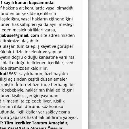
1 sayılı kanun kapsamında;
if hakkına ait konularda yasal olmadığı
ünülen bir şekilde içeriklerin
laşıldığını, yasal hakların çiğnendiğini
ünen hak sahipleri ya da aynı mesleği
a eden meslek birlikleri varsa,
giabuse@gmail. com
site adresimizden
etimimize ulaşabilir.
e ulaşan tüm talep, şikayet ve görüşler
ük bir titizle incelenir ve yapılan
ayetin doğru olduğu kanaatine varılırsa,
 ihlali olduğu belirlenen içerikler, ivedi
ilde sitemizden kaldırılır.
kat!
5651 sayılı kanun; özel hayatın
liliği açısından çeşitli düzenlemeler
irmiştir. İnternet üzerinde herhangi bir
rik sebebiyle, haklarının ihlal edildiğini
ünen kişiler, içeriğin yayından
dırılmasını talep edebiliyor. Kişilik
larının ihlali durumu söz konusu
uğunda, ilgili kişiler yer sağlayıcısına
vuru yaparak hak ihlali bildirimi yapıyor.
: Tüm İçerikler Tanıtım Amaçlıdır,
fen Yasal Satın Almanız Önerilir.