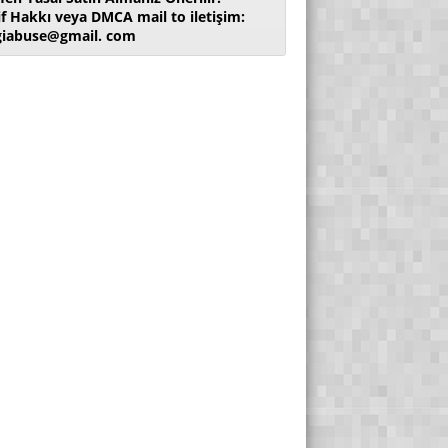
if Hakkı veya DMCA mail to iletişim:
giabuse@gmail. com