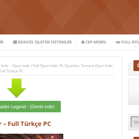
IR
GÜNCEL İŞLETIM SISTEMLER
CEP MOBIL
FULL OY
 İndir – Oyun indir
/
Full Oyun İndir
,
Pc Oyunları
,
Torrent Oyun İndir
,
Full Türkçe PC
der Legend - (Direkt indir)
 – Full Türkçe PC