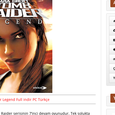
Ç
Y
 Legend Full indir PC Türkçe
 Raider serisinin 7’inci devam oyunudur. Tek solukta