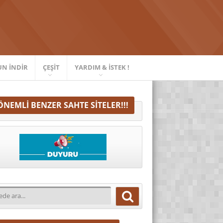
UN İNDIR
ÇEŞIT
YARDIM & İSTEK !
ÖNEMLI BENZER SAHTE SITELER!!!