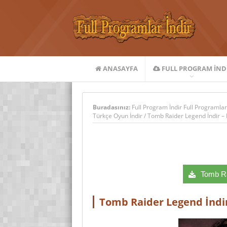
ANASAYFA
FULL PROGRAM IND
Buradasınız:
Full Program İndir Full Programlar
Türkçe Oyun İndir
/
Tomb Raider Legend İndir – 
Tomb Rai
Tomb Raider Legend İndir