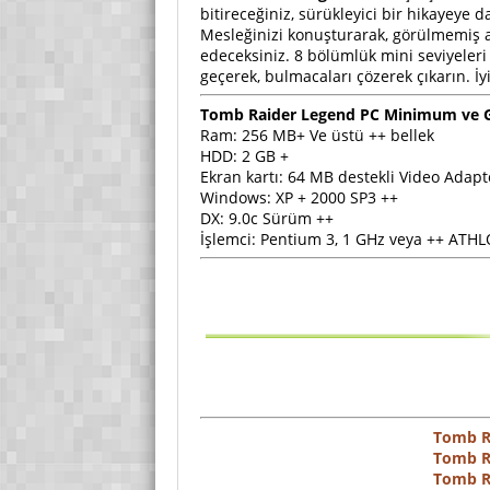
bitireceğiniz, sürükleyici bir hikayeye d
Mesleğinizi konuşturarak, görülmemiş a
edeceksiniz. 8 bölümlük mini seviyeler
geçerek, bulmacaları çözerek çıkarın. İy
Tomb Raider Legend PC Minimum ve 
Ram: 256 MB+ Ve üstü ++ bellek
HDD: 2 GB +
Ekran kartı: 64 MB destekli Video Adap
Windows: XP + 2000 SP3 ++
DX: 9.0c Sürüm ++
İşlemci: Pentium 3, 1 GHz veya ++ ATH
Tomb R
Tomb R
Tomb R