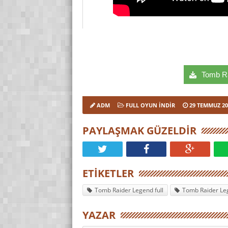
Tomb Rai
ADM
FULL OYUN İNDIR
29 TEMMUZ 20
PAYLAŞMAK GÜZELDIR
ETIKETLER
Tomb Raider Legend full
Tomb Raider Leg
YAZAR