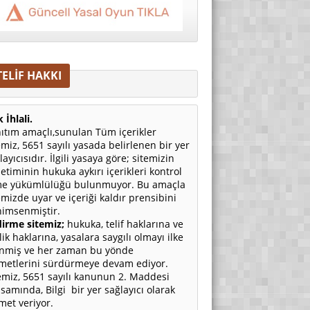
TELİF HAKKI
 İhlali.
ıtım amaçlı,sunulan Tüm içerikler
emiz, 5651 sayılı yasada belirlenen bir yer
layıcısıdır. İlgili yasaya göre; sitemizin
etiminin hukuka aykırı içerikleri kontrol
e yükümlülüğü bulunmuyor. Bu amaçla
emizde uyar ve içeriği kaldır prensibini
imsenmiştir.
irme sitemiz;
hukuka, telif haklarına ve
ilik haklarına, yasalara saygılı olmayı ilke
nmiş ve her zaman bu yönde
metlerini sürdürmeye devam ediyor.
emiz, 5651 sayılı kanunun 2. Maddesi
samında, Bilgi bir yer sağlayıcı olarak
met veriyor.