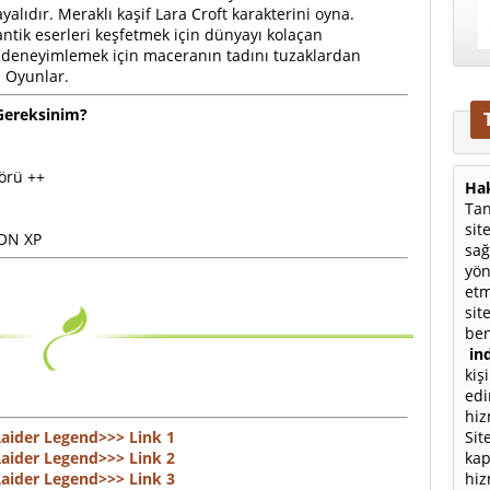
ayalıdır. Meraklı kaşif Lara Croft karakterini oyna.
ntik eserleri keşfetmek için dünyayı kolaçan
i deneyimlemek için maceranın tadını tuzaklardan
i Oyunlar.
Gereksinim?
törü ++
Hak
Tan
sit
LON XP
sağ
yön
etm
sit
ben
ind
kiş
edi
hiz
Sit
aider Legend>>> Link 1
kap
aider Legend>>> Link 2
hiz
aider Legend>>> Link 3