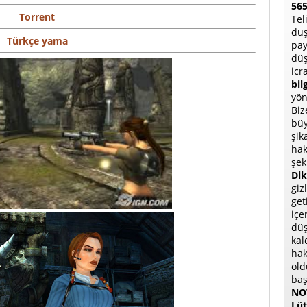
565
Torrent
Tel
düş
Türkçe yama
pay
düş
icr
bil
yön
Biz
büy
şik
hak
şek
Dik
giz
get
içe
düş
kal
hak
old
baş
NOT
Lüt