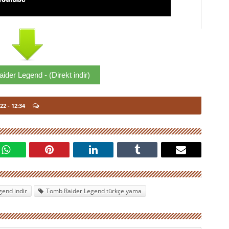
der Legend - (Direkt indir)
22
- 12:34
end indir
Tomb Raider Legend türkçe yama