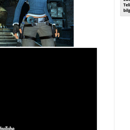
Tel
bil