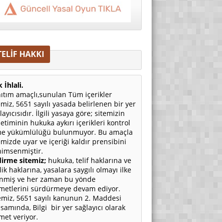
TELİF HAKKI
 İhlali.
ıtım amaçlı,sunulan Tüm içerikler
emiz, 5651 sayılı yasada belirlenen bir yer
layıcısıdır. İlgili yasaya göre; sitemizin
etiminin hukuka aykırı içerikleri kontrol
e yükümlülüğü bulunmuyor. Bu amaçla
emizde uyar ve içeriği kaldır prensibini
imsenmiştir.
irme sitemiz;
hukuka, telif haklarına ve
ilik haklarına, yasalara saygılı olmayı ilke
nmiş ve her zaman bu yönde
metlerini sürdürmeye devam ediyor.
emiz, 5651 sayılı kanunun 2. Maddesi
samında, Bilgi bir yer sağlayıcı olarak
met veriyor.