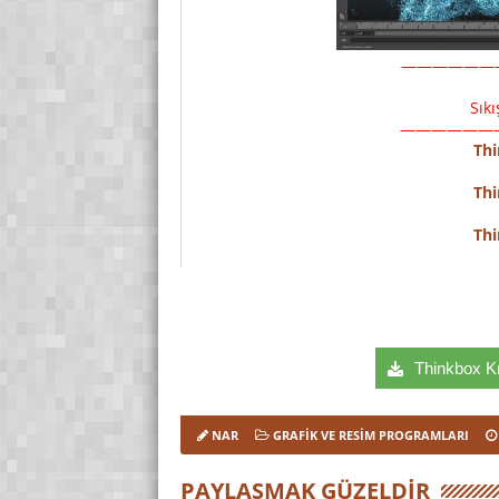
——————
Sık
——————
Th
Th
Th
Thinkbox Kr
NAR
GRAFIK VE RESIM PROGRAMLARI
PAYLAŞMAK GÜZELDIR