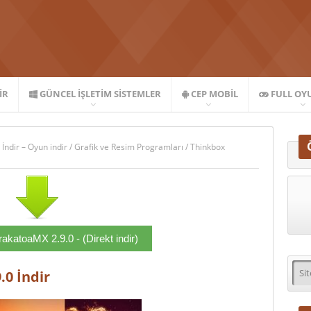
IR
GÜNCEL İŞLETIM SISTEMLER
CEP MOBIL
FULL OY
 İndir – Oyun indir
/
Grafik ve Resim Programları
/
Thinkbox
akatoaMX 2.9.0 - (Direkt indir)
0 İndir