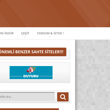
UN İNDIR
ÇEŞIT
YARDIM & İSTEK !
ÖNEMLI BENZER SAHTE SITELER!!!