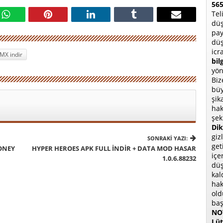
565
Tel
düş
pay
düş
icr
MX indir
bil
yön
Biz
büy
şik
hak
şek
Dik
giz
SONRAKI YAZI:
get
ONEY
HYPER HEROES APK FULL İNDIR + DATA MOD HASAR
içe
1.0.6.88232
düş
kal
hak
old
baş
NOT
Lüt