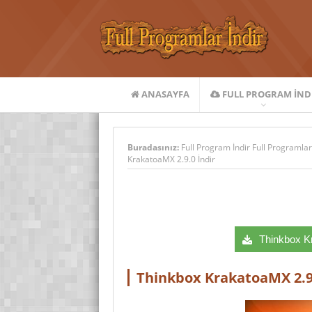
ANASAYFA
FULL PROGRAM IND
Buradasınız:
Full Program İndir Full Programlar
KrakatoaMX 2.9.0 İndir
Thinkbox Kr
Thinkbox KrakatoaMX 2.9.