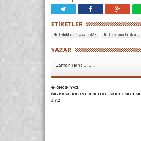
ETIKETLER
Thinkbox KrakatoaMX
Thinkbox Krakatoa
YAZAR
Zaman Hancı.........
ÖNCEKI YAZI:
BIG BANG RACING APK FULL İNDIR + MOD M
3.7.2