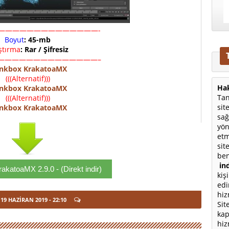
——————————————-
Boyut
: 45-mb
ıştırma
: Rar / Şifresiz
——————————————–
inkbox KrakatoaMX
(((Alternatif)))
Hak
inkbox KrakatoaMX
Tan
(((Alternatif)))
sit
inkbox KrakatoaMX
sağ
yön
etm
sit
ben
ind
akatoaMX 2.9.0 - (Direkt indir)
kiş
edi
hiz
19 HAZIRAN 2019
- 22:10
Sit
kap
hiz