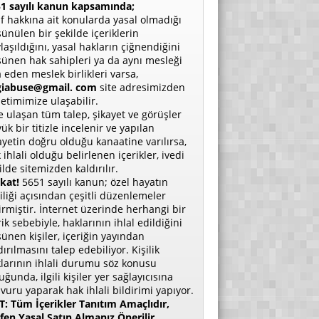
1 sayılı kanun kapsamında;
if hakkına ait konularda yasal olmadığı
ünülen bir şekilde içeriklerin
laşıldığını, yasal hakların çiğnendiğini
ünen hak sahipleri ya da aynı mesleği
a eden meslek birlikleri varsa,
giabuse@gmail. com
site adresimizden
etimimize ulaşabilir.
e ulaşan tüm talep, şikayet ve görüşler
ük bir titizle incelenir ve yapılan
ayetin doğru olduğu kanaatine varılırsa,
 ihlali olduğu belirlenen içerikler, ivedi
ilde sitemizden kaldırılır.
kat!
5651 sayılı kanun; özel hayatın
liliği açısından çeşitli düzenlemeler
irmiştir. İnternet üzerinde herhangi bir
rik sebebiyle, haklarının ihlal edildiğini
ünen kişiler, içeriğin yayından
dırılmasını talep edebiliyor. Kişilik
larının ihlali durumu söz konusu
uğunda, ilgili kişiler yer sağlayıcısına
vuru yaparak hak ihlali bildirimi yapıyor.
: Tüm İçerikler Tanıtım Amaçlıdır,
fen Yasal Satın Almanız Önerilir.