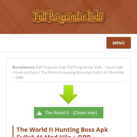
MENÜ
Buradasınız:
Full Program İndir Full Programlar İndir – Oyun indir
/
Android Oyun
/
The World II Hunting Boss Apk Fullv1.41 Mod Hile
+ OBB
The World II - (Direkt indir)
The World II Hunting Boss Apk