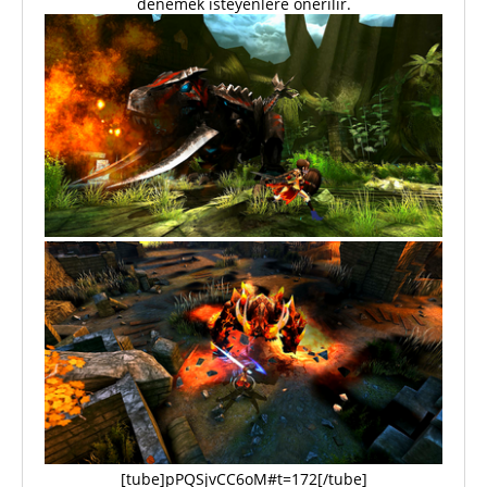
denemek isteyenlere önerilir.
[tube]pPQSjvCC6oM#t=172[/tube]