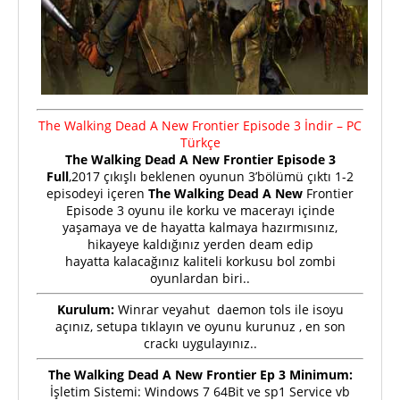
The Walking Dead A New Frontier Episode 3 İndir – PC
Türkçe
The Walking Dead A New Frontier Episode 3
Full
,2017 çıkışlı beklenen oyunun 3’bölümü çıktı 1-2
episodeyi içeren
The Walking Dead A New
Frontier
Episode 3 oyunu ile korku ve macerayı içinde
yaşamaya ve de hayatta kalmaya hazırmısınız,
hikayeye kaldığınız yerden deam edip
hayatta kalacağınız kaliteli korkusu bol zombi
oyunlardan biri..
Kurulum:
Winrar veyahut daemon tols ile isoyu
açınız, setupa tıklayın ve oyunu kurunuz , en son
crackı uygulayınız..
The Walking Dead A New Frontier Ep 3 Minimum:
İşletim Sistemi: Windows 7 64Bit ve sp1 Service vb