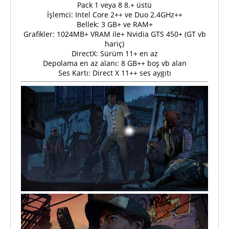
Pack 1 veya 8 8.+ üstü
İşlemci: Intel Core 2++ ve Duo 2.4GHz++
Bellek: 3 GB+ ve RAM+
Grafikler: 1024MB+ VRAM ile+ Nvidia GTS 450+ (GT vb
hariç)
DirectX: Sürüm 11+ en az
Depolama en az alanı: 8 GB++ boş vb alan
Ses Kartı: Direct X 11++ ses aygıtı