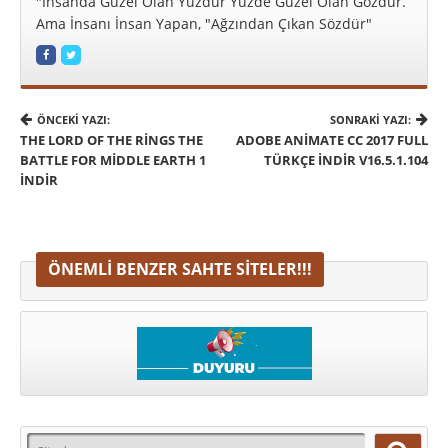
"İnsanda Güzel Olan Yüzdür Yüzde Güzel Olan Gözdür.
Ama İnsanı İnsan Yapan, "Ağzından Çıkan Sözdür"
ÖNCEKI YAZI:
SONRAKI YAZI:
THE LORD OF THE RINGS THE
ADOBE ANIMATE CC 2017 FULL
BATTLE FOR MIDDLE EARTH 1
TÜRKÇE İNDIR V16.5.1.104
İNDIR
ÖNEMLI BENZER SAHTE SITELER!!!