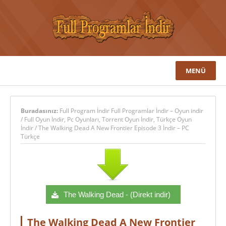
MENÜ
Buradasınız:
Full Program İndir Full Programlar İndir – Oyun indir
/
Full Oyun İndir
,
Pc Oyunları
,
Torrent Oyun İndir
,
Türkçe Oyun
İndir
/
The Walking Dead A New Frontier Episode 3 İndir – PC
Türkçe
The Walking Dead - (Direkt indir)
The Walking Dead A New Frontier