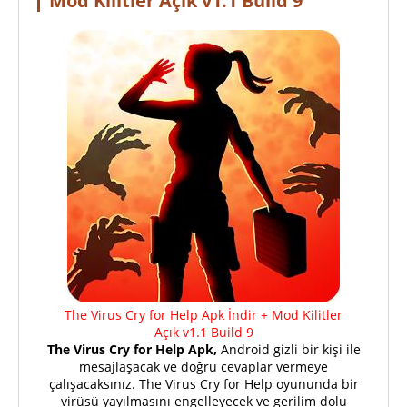
Mod Kilitler Açık v1.1 Build 9
The Virus Cry for Help Apk İndir + Mod Kilitler
Açık v1.1 Build 9
The Virus Cry for Help Apk,
Android gizli bir kişi ile
mesajlaşacak ve doğru cevaplar vermeye
çalışacaksınız. The Virus Cry for Help oyununda bir
virüsü yayılmasını engelleyecek ve gerilim dolu