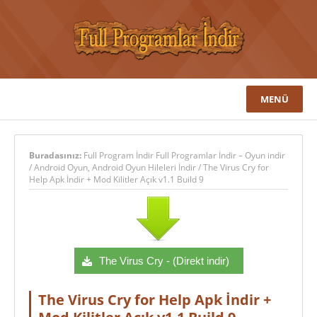
MENÜ
Buradasınız:
Full Program İndir Full Programlar İndir – Oyun indir
/
Android Oyun
,
Android Oyun Hileleri İndir
/
The Virus Cry for
Help Apk İndir + Mod Kilitler Açık v1.1 Build 9
The Virus Cry - (Direkt indir)
The Virus Cry for Help Apk İndir +