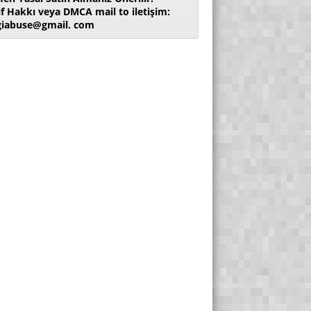
if Hakkı veya DMCA mail to iletişim:
giabuse@gmail. com