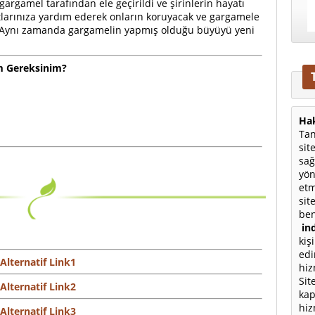
gargamel tarafından ele geçirildi ve şirinlerin hayatı
stlarınıza yardım ederek onların koruyacak ve gargamele
in. Aynı zamanda gargamelin yapmış olduğu büyüyü yeni
m Gereksinim?
Hak
Tan
sit
sağ
yön
etm
sit
ben
ind
kiş
edi
Alternatif Link1
hiz
Sit
Alternatif Link2
kap
hiz
Alternatif Link3