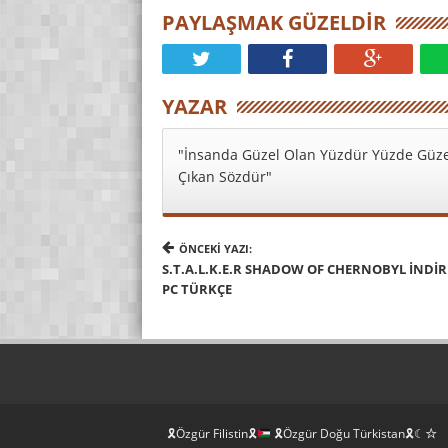
PAYLAŞMAK GÜZELDIR
YAZAR
"İnsanda Güzel Olan Yüzdür Yüzde Güze
Çıkan Sözdür"
ÖNCEKI YAZI:
S.T.A.L.K.E.R SHADOW OF CHERNOBYL İNDIR
PC TÜRKÇE
🎗Özgür Filistin🎗
🎗Özgür Doğu Türkistan🎗☾☆