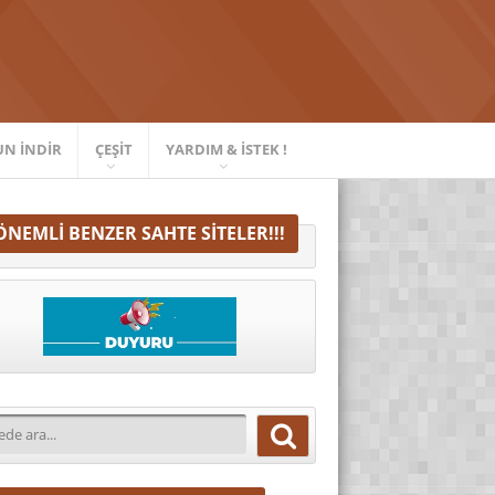
UN İNDIR
ÇEŞIT
YARDIM & İSTEK !
ÖNEMLI BENZER SAHTE SITELER!!!