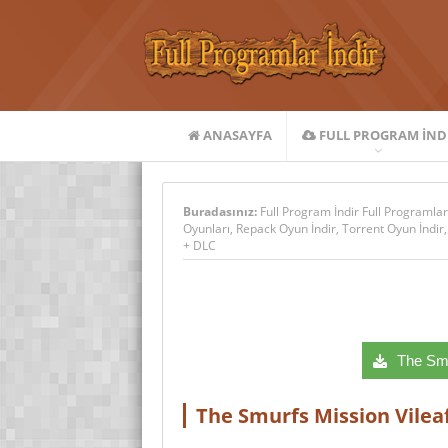
ANASAYFA
FULL PROGRAM IND
Buradasınız:
Full Program İndir Full Programlar
Oyunları
,
Repack Oyun İndir
,
Torrent Oyun İndir
+ DLC
The Smu
The Smurfs Mission Vileaf