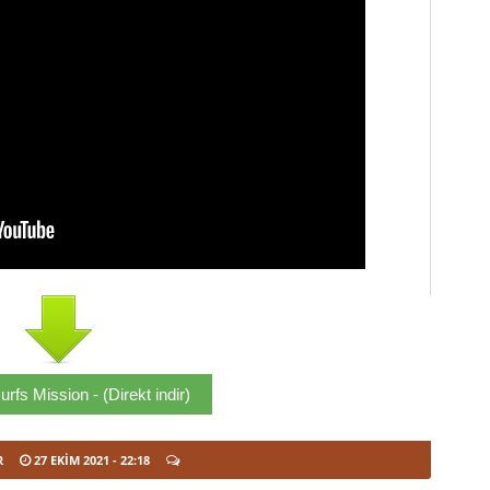
rfs Mission - (Direkt indir)
R
27 EKIM 2021
- 22:18