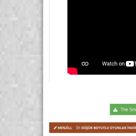
The Smu
MENZILL
DÜŞÜK BOYUTLU OYUNLAR İNDI