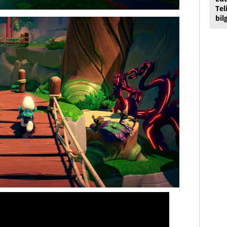
Tel
bil