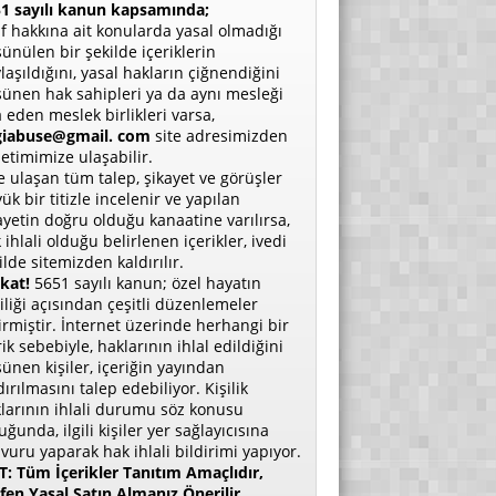
1 sayılı kanun kapsamında;
if hakkına ait konularda yasal olmadığı
ünülen bir şekilde içeriklerin
laşıldığını, yasal hakların çiğnendiğini
ünen hak sahipleri ya da aynı mesleği
a eden meslek birlikleri varsa,
giabuse@gmail. com
site adresimizden
etimimize ulaşabilir.
e ulaşan tüm talep, şikayet ve görüşler
ük bir titizle incelenir ve yapılan
ayetin doğru olduğu kanaatine varılırsa,
 ihlali olduğu belirlenen içerikler, ivedi
ilde sitemizden kaldırılır.
kat!
5651 sayılı kanun; özel hayatın
liliği açısından çeşitli düzenlemeler
irmiştir. İnternet üzerinde herhangi bir
rik sebebiyle, haklarının ihlal edildiğini
ünen kişiler, içeriğin yayından
dırılmasını talep edebiliyor. Kişilik
larının ihlali durumu söz konusu
uğunda, ilgili kişiler yer sağlayıcısına
vuru yaparak hak ihlali bildirimi yapıyor.
: Tüm İçerikler Tanıtım Amaçlıdır,
fen Yasal Satın Almanız Önerilir.