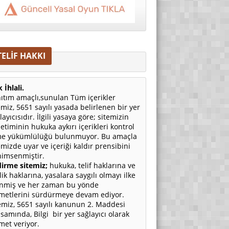
TELİF HAKKI
 İhlali.
ıtım amaçlı,sunulan Tüm içerikler
emiz, 5651 sayılı yasada belirlenen bir yer
layıcısıdır. İlgili yasaya göre; sitemizin
etiminin hukuka aykırı içerikleri kontrol
e yükümlülüğü bulunmuyor. Bu amaçla
emizde uyar ve içeriği kaldır prensibini
imsenmiştir.
irme sitemiz;
hukuka, telif haklarına ve
ilik haklarına, yasalara saygılı olmayı ilke
nmiş ve her zaman bu yönde
metlerini sürdürmeye devam ediyor.
emiz, 5651 sayılı kanunun 2. Maddesi
samında, Bilgi bir yer sağlayıcı olarak
met veriyor.