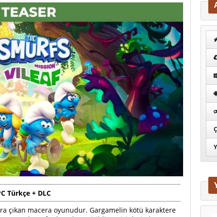
Ç
Y
 PC Türkçe + DLC
sonra çıkan macera oyunudur. Gargamelin kötü karaktere