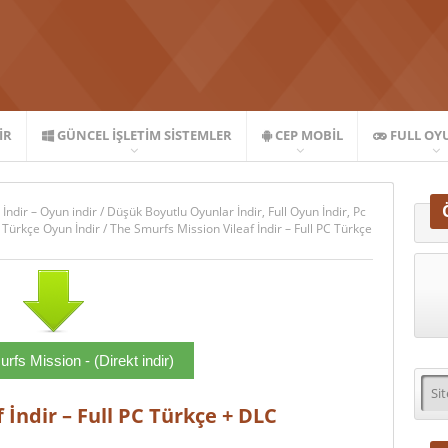
IR
GÜNCEL İŞLETIM SISTEMLER
CEP MOBIL
FULL OY
 İndir – Oyun indir
/
Düşük Boyutlu Oyunlar İndir
,
Full Oyun İndir
,
Pc
,
Türkçe Oyun İndir
/
The Smurfs Mission Vileaf İndir – Full PC Türkçe
rfs Mission - (Direkt indir)
 İndir – Full PC Türkçe + DLC