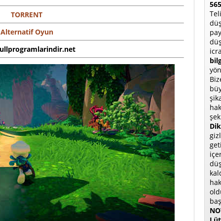
565
Tel
TORRENT
düş
Alternatif Oyun
pay
düş
 fullprogramlarindir.net
icr
bil
yön
Biz
büy
şik
hak
şek
Dik
giz
get
içe
düş
kal
hak
old
baş
NOT
Lüt