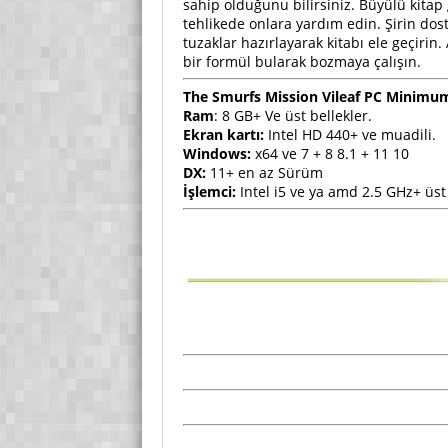
sahip olduğunu bilirsiniz. Büyülü kitap 
tehlikede onlara yardım edin. Şirin do
tuzaklar hazırlayarak kitabı ele geçir
bir formül bularak bozmaya çalışın.
The Smurfs Mission Vileaf PC Minimu
Ram
: 8 GB+ Ve üst bellekler.
Ekran kartı:
Intel HD 440+ ve muadili.
Windows:
x64 ve 7 + 8 8.1 + 11 10
DX:
11+ en az Sürüm
İşlemci:
Intel i5 ve ya amd 2.5 GHz+ üst