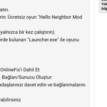
Tel
bil