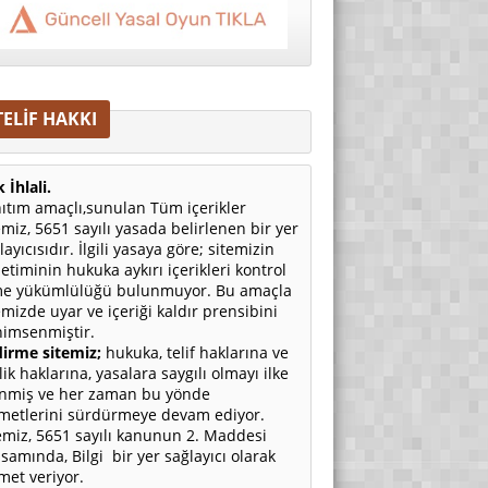
TELİF HAKKI
 İhlali.
ıtım amaçlı,sunulan Tüm içerikler
emiz, 5651 sayılı yasada belirlenen bir yer
layıcısıdır. İlgili yasaya göre; sitemizin
etiminin hukuka aykırı içerikleri kontrol
e yükümlülüğü bulunmuyor. Bu amaçla
emizde uyar ve içeriği kaldır prensibini
imsenmiştir.
irme sitemiz;
hukuka, telif haklarına ve
ilik haklarına, yasalara saygılı olmayı ilke
nmiş ve her zaman bu yönde
metlerini sürdürmeye devam ediyor.
emiz, 5651 sayılı kanunun 2. Maddesi
samında, Bilgi bir yer sağlayıcı olarak
met veriyor.