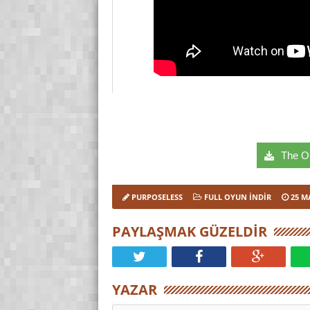
The Out
PURPOSELESS
FULL OYUN İNDIR
25 M
PAYLAŞMAK GÜZELDIR
YAZAR