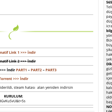
565
Tel
düş
pay
düş
icr
bil
yön
Biz
büy
şik
natif Link 1 >>> İndir
hak
şek
natif Link 2 >>> İndir
Dik
giz
 >>> İndir
PART1
–
PART2
–
PART3
get
içe
Torrent >>> İndir
düş
giderildi, steam hatası alan yeniden indirsin
kal
hak
KURULUM:
old
3BGvKuSvU&t=5s
baş
NOT
Lüt