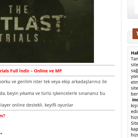
Hak
Tan
sit
sağ
rials
Full
İndir – Online ve MP
yön
korku ve gerilim ister tek veya ekip arkadaşlarınız ile
etm
sit
da, beyin yıkama ve türlü işkencelerle sınananız bu
ben
ind
yer online destekli. keyifli oyunlar
kiş
edi
im?
hiz
Sit
kap
++
hiz