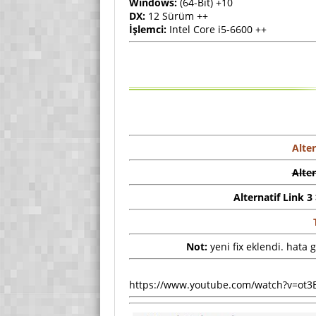
Windows:
(64-Bit) +10
DX:
12 Sürüm ++
İşlemci:
Intel Core i5-6600 ++
Alter
Alter
Alternatif Link 3
Not:
yeni fix eklendi. hata 
https://www.youtube.com/watch?v=ot