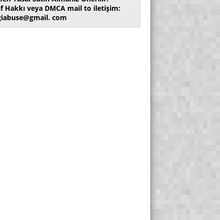
if Hakkı veya DMCA mail to iletişim:
giabuse@gmail. com