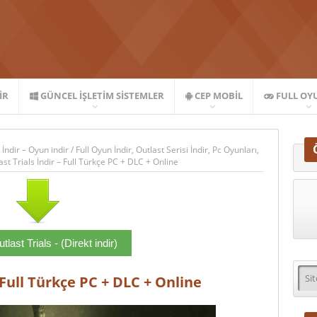
IR
GÜNCEL İŞLETIM SISTEMLER
CEP MOBIL
FULL OY
 İndir – Oyun indir
/
Full Oyun İndir
,
Outlast Serisi İndir
,
Pc Oyunları
,
st Trials İndir – Full Türkçe PC + DLC + Online
last Trials - (Direkt indir)
 Full Türkçe PC + DLC + Online