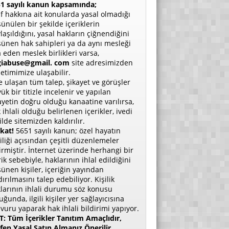
1 sayılı kanun kapsamında;
if hakkına ait konularda yasal olmadığı
ünülen bir şekilde içeriklerin
laşıldığını, yasal hakların çiğnendiğini
ünen hak sahipleri ya da aynı mesleği
a eden meslek birlikleri varsa,
giabuse@gmail. com
site adresimizden
etimimize ulaşabilir.
e ulaşan tüm talep, şikayet ve görüşler
ük bir titizle incelenir ve yapılan
ayetin doğru olduğu kanaatine varılırsa,
 ihlali olduğu belirlenen içerikler, ivedi
ilde sitemizden kaldırılır.
kat!
5651 sayılı kanun; özel hayatın
liliği açısından çeşitli düzenlemeler
irmiştir. İnternet üzerinde herhangi bir
rik sebebiyle, haklarının ihlal edildiğini
ünen kişiler, içeriğin yayından
dırılmasını talep edebiliyor. Kişilik
larının ihlali durumu söz konusu
uğunda, ilgili kişiler yer sağlayıcısına
vuru yaparak hak ihlali bildirimi yapıyor.
: Tüm İçerikler Tanıtım Amaçlıdır,
fen Yasal Satın Almanız Önerilir.