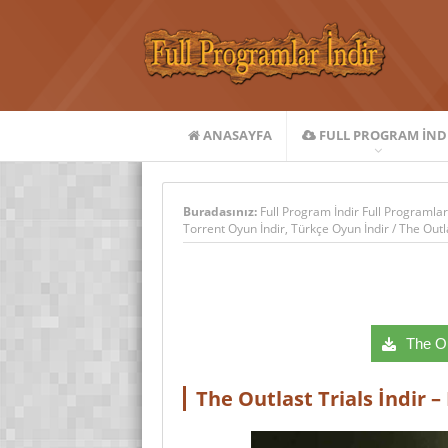
ANASAYFA
FULL PROGRAM IND
Buradasınız:
Full Program İndir Full Programlar
Torrent Oyun İndir
,
Türkçe Oyun İndir
/
The Outla
The Out
The Outlast Trials İndir –