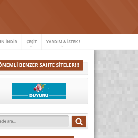
UN İNDIR
ÇEŞIT
YARDIM & İSTEK !
ÖNEMLI BENZER SAHTE SITELER!!!