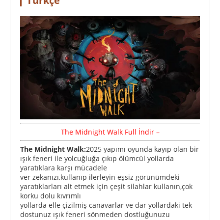
Türkçe
The Midnight Walk
Full
İndir –
The Midnight Walk:
2025 yapımı oyunda kayıp olan bir
ışık feneri ile yolcuğluğa çıkıp ölümcül yollarda
yaratıklara karşı mücadele
ver zekanızı,kullanıp ilerleyin eşsiz görünümdeki
yaratıklarları alt etmek için çeşit silahlar kullanın,çok
korku dolu kıvrımlı
yollarda elle çizilmiş canavarlar ve dar yollardaki tek
dostunuz ışık feneri sönmeden dostluğunuzu