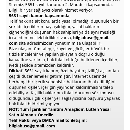
Sitemiz, 5651 sayılı kanunun 2. Maddesi kapsamında,
Bilgi bir yer sağlayıcı olarak hizmet veriyor.
5651 sayılı kanun kapsamında;
Telif hakkına ait konularda yasal olmadığı düşünülen bir
şekilde içeriklerin paylaşıldığını, yasal hakların
çiğnendiğini düşünen hak sahipleri ya da aynı mesleği
icra eden meslek birlikleri varsa,
bilgiabuse@gmail.
com
site adresimizden yönetimimize ulaşabilir.
Bize ulaşan tüm talep, şikayet ve görüşler büyük bir
titizle incelenir ve yapılan şikayetin doğru olduğu
kanaatine varılırsa, hak ihlali olduğu belirlenen içerikler,
ivedi şekilde sitemizden kaldırılır.
Dikkat!
5651 sayılı kanun; özel hayatın gizliliği açısından
çeşitli düzenlemeler getirmiştir. İnternet üzerinde
herhangi bir içerik sebebiyle, haklarının ihlal edildiğini
düşünen kişiler, içeriğin yayından kaldırılmasını talep
edebiliyor. Kişilik haklarının ihlali durumu söz konusu
olduğunda, ilgili kişiler yer sağlayıcısına başvuru yaparak
hak ihlali bildirimi yapıyor.
NOT: Tüm İçerikler Tanıtım Amaçlıdır, Lütfen Yasal
Satın Almanız Önerilir.
Telif Hakkı veya DMCA mail to iletişim:
bilgiabuse@gmail. com