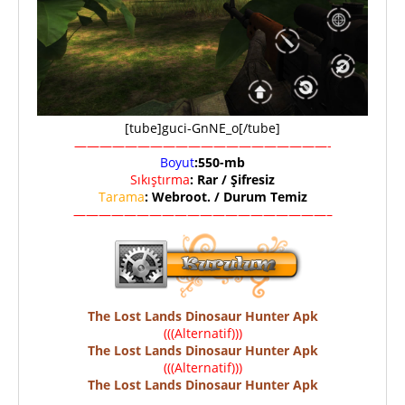
[tube]guci-GnNE_o[/tube]
————————————————————-
Boyut
:550-mb
Sıkıştırma
: Rar / Şifresiz
Tarama
: Webroot. / Durum Temiz
————————————————————–
The Lost Lands Dinosaur Hunter Apk
(((Alternatif)))
The Lost Lands Dinosaur Hunter Apk
(((Alternatif)))
The Lost Lands Dinosaur Hunter Apk