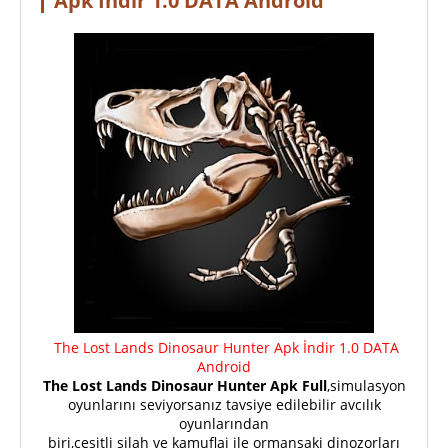
Apk İndir 1.0 DATA Android
The Lost Lands Dinosaur Hunter Apk İndir 1.0 DATA
Android
The Lost Lands Dinosaur Hunter Apk Full
,simulasyon
oyunlarını seviyorsanız tavsiye edilebilir avcılık
oyunlarından
biri,çeşitli silah ve kamuflaj ile ormansaki dinozorları