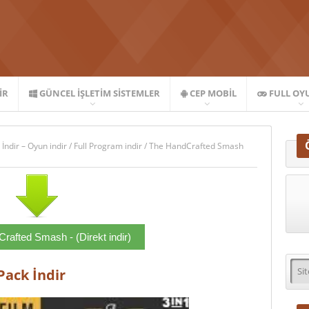
IR
GÜNCEL İŞLETIM SISTEMLER
CEP MOBIL
FULL OY
 İndir – Oyun indir
/
Full Program indir
/
The HandCrafted Smash
rafted Smash - (Direkt indir)
ack İndir