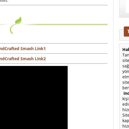
anın.
ndCrafted Smash Link1
Hak
Tan
ndCrafted Smash Link2
sit
sağ
yön
etm
sit
ben
ind
kiş
edi
hiz
Sit
kap
hiz