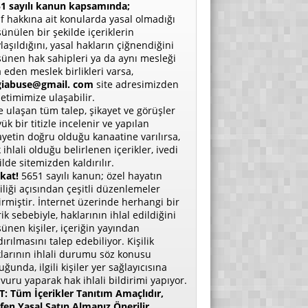
1 sayılı kanun kapsamında;
if hakkına ait konularda yasal olmadığı
ünülen bir şekilde içeriklerin
laşıldığını, yasal hakların çiğnendiğini
ünen hak sahipleri ya da aynı mesleği
a eden meslek birlikleri varsa,
giabuse@gmail. com
site adresimizden
etimimize ulaşabilir.
e ulaşan tüm talep, şikayet ve görüşler
ük bir titizle incelenir ve yapılan
ayetin doğru olduğu kanaatine varılırsa,
 ihlali olduğu belirlenen içerikler, ivedi
ilde sitemizden kaldırılır.
kat!
5651 sayılı kanun; özel hayatın
liliği açısından çeşitli düzenlemeler
irmiştir. İnternet üzerinde herhangi bir
rik sebebiyle, haklarının ihlal edildiğini
ünen kişiler, içeriğin yayından
dırılmasını talep edebiliyor. Kişilik
larının ihlali durumu söz konusu
uğunda, ilgili kişiler yer sağlayıcısına
vuru yaparak hak ihlali bildirimi yapıyor.
: Tüm İçerikler Tanıtım Amaçlıdır,
fen Yasal Satın Almanız Önerilir.