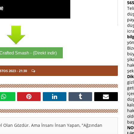
565
Tel
düş
pay
düş
icr
bil
yön
Biz
rafted Smash - (Direkt indir)
büy
şik
hak
şek
STOS 2023
- 21:30
Dik
giz
get
içe
düş
kal
hak
old
baş
l Olan Gözdür. Ama İnsanı İnsan Yapan, "Ağzından
NOT
Lüt