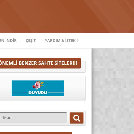
UN İNDIR
ÇEŞIT
YARDIM & İSTEK !
ÖNEMLI BENZER SAHTE SITELER!!!