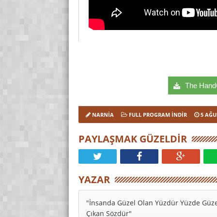
The HandC
NARNIA
FULL PROGRAM INDIR
5 AĞU
PAYLAŞMAK GÜZELDIR
YAZAR
"İnsanda Güzel Olan Yüzdür Yüzde Güze
Çıkan Sözdür"