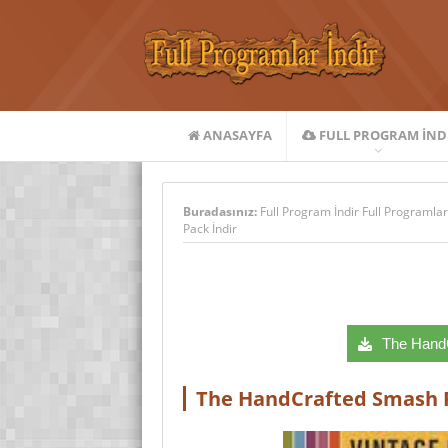
ANASAYFA
FULL PROGRAM IND
Buradasınız:
Full Program İndir Full Programlar
Pack İndir
The HandC
The HandCrafted Smash P