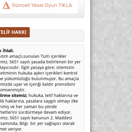
TELİF HAKKI
 İhlali.
ıtım amaçlı,sunulan Tüm içerikler
emiz, 5651 sayılı yasada belirlenen bir yer
layıcısıdır. İlgili yasaya göre; sitemizin
etiminin hukuka aykırı içerikleri kontrol
e yükümlülüğü bulunmuyor. Bu amaçla
emizde uyar ve içeriği kaldır prensibini
imsenmiştir.
irme sitemiz;
hukuka, telif haklarına ve
ilik haklarına, yasalara saygılı olmayı ilke
nmiş ve her zaman bu yönde
metlerini sürdürmeye devam ediyor.
emiz, 5651 sayılı kanunun 2. Maddesi
samında, Bilgi bir yer sağlayıcı olarak
met veriyor.