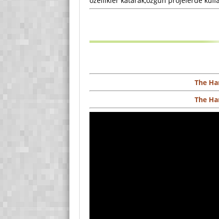
özellikler katarak,özgün projelerde kull
The Ha
The Ha