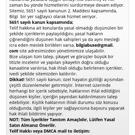
zaman bu yönde hizmetlerini sürdürmeye devam ediyor.
Sitemiz, 5651 sayılı kanunun 2. Maddesi kapsamında,
Bilgi bir yer sağlayıcı olarak hizmet veriyor.
5651 sayılı kanun kapsamında;
Telif hakkına ait konularda yasal olmadığı düşünülen bir
şekilde içeriklerin paylaşıldığını, yasal hakların
çiğnendiğini düşünen hak sahipleri ya da aynı mesleği
icra eden meslek birlikleri varsa,
bilgiabuse@gmail.
com
site adresimizden yönetimimize ulaşabilir.
Bize ulaşan tüm talep, şikayet ve görüşler büyük bir
titizle incelenir ve yapılan şikayetin doğru olduğu
kanaatine varılırsa, hak ihlali olduğu belirlenen içerikler,
ivedi şekilde sitemizden kaldırılır.
Dikkat!
5651 sayılı kanun; özel hayatın gizliliği açısından
çeşitli düzenlemeler getirmiştir. İnternet üzerinde
herhangi bir içerik sebebiyle, haklarının ihlal edildiğini
düşünen kişiler, içeriğin yayından kaldırılmasını talep
edebiliyor. Kişilik haklarının ihlali durumu söz konusu
olduğunda, ilgili kişiler yer sağlayıcısına başvuru yaparak
hak ihlali bildirimi yapıyor.
NOT: Tüm İçerikler Tanıtım Amaçlıdır, Lütfen Yasal
Satın Almanız Önerilir.
Telif Hakkı veya DMCA mail to iletişim: