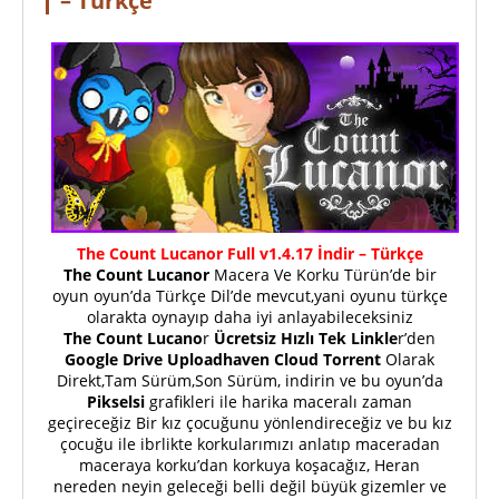
– Türkçe
The Count Lucanor Full v1.4.17 İndir – Türkçe
The Count Lucanor
Macera Ve Korku Türün’de bir
oyun oyun’da Türkçe Dil’de mevcut,yani oyunu türkçe
olarakta oynayıp daha iyi anlayabileceksiniz
The Count Lucano
r
Ücretsiz Hızlı Tek Linkle
r’den
Google Drive Uploadhaven Cloud Torrent
Olarak
Direkt,Tam Sürüm,Son Sürüm, indirin ve bu oyun’da
Pikselsi
grafikleri ile harika maceralı zaman
geçireceğiz Bir kız çocuğunu yönlendireceğiz ve bu kız
çocuğu ile ibrlikte korkularımızı anlatıp maceradan
maceraya korku’dan korkuya koşacağız, Heran
nereden neyin geleceği belli değil büyük gizemler ve