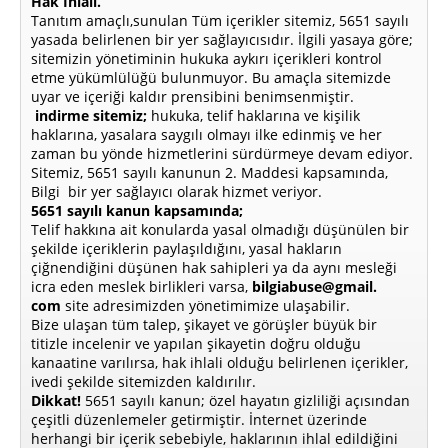
Hak İhlali.
Tanıtım amaçlı,sunulan Tüm içerikler sitemiz, 5651 sayılı
yasada belirlenen bir yer sağlayıcısıdır. İlgili yasaya göre;
sitemizin yönetiminin hukuka aykırı içerikleri kontrol
etme yükümlülüğü bulunmuyor. Bu amaçla sitemizde
uyar ve içeriği kaldır prensibini benimsenmiştir.
indirme sitemiz;
hukuka, telif haklarına ve kişilik
haklarına, yasalara saygılı olmayı ilke edinmiş ve her
zaman bu yönde hizmetlerini sürdürmeye devam ediyor.
Sitemiz, 5651 sayılı kanunun 2. Maddesi kapsamında,
Bilgi bir yer sağlayıcı olarak hizmet veriyor.
5651 sayılı kanun kapsamında;
Telif hakkına ait konularda yasal olmadığı düşünülen bir
şekilde içeriklerin paylaşıldığını, yasal hakların
çiğnendiğini düşünen hak sahipleri ya da aynı mesleği
icra eden meslek birlikleri varsa,
bilgiabuse@gmail.
com
site adresimizden yönetimimize ulaşabilir.
Bize ulaşan tüm talep, şikayet ve görüşler büyük bir
titizle incelenir ve yapılan şikayetin doğru olduğu
kanaatine varılırsa, hak ihlali olduğu belirlenen içerikler,
ivedi şekilde sitemizden kaldırılır.
Dikkat!
5651 sayılı kanun; özel hayatın gizliliği açısından
çeşitli düzenlemeler getirmiştir. İnternet üzerinde
herhangi bir içerik sebebiyle, haklarının ihlal edildiğini