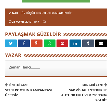
NAR
DÜŞÜK BOYUTLU OYUNLAR İNDIR
21 MAYIS 2019
- 1:47
PAYLAŞMAK GÜZELDIR
YAZAR
Zaman Hancı.........
ÖNCEKI YAZI:
SONRAKI YAZI:
STEEP PC OYUN KAMPANYASI
SAP VISUAL ENTERPRISE
ÜCETSIZ
AUTHOR FULL V9.0.700.13746
X64 BIT