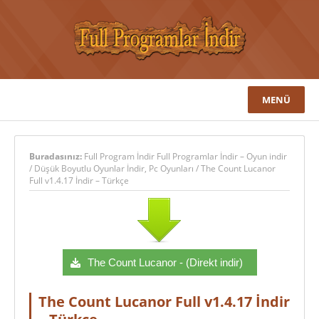
MENÜ
Buradasınız:
Full Program İndir Full Programlar İndir – Oyun indir
/
Düşük Boyutlu Oyunlar İndir
,
Pc Oyunları
/
The Count Lucanor
Full v1.4.17 İndir – Türkçe
The Count Lucanor - (Direkt indir)
The Count Lucanor Full v1.4.17 İndir