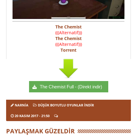
The Chemist
(((Alternatif)))
The Chemist
(((Alternatif)))
Torrent
The Chemist Full - (Direkt indir)
NARNIA
DÜŞÜK BOYUTLU OYUNLAR İNDIR
20 KASIM 2017
- 21:50
PAYLAŞMAK GÜZELDIR