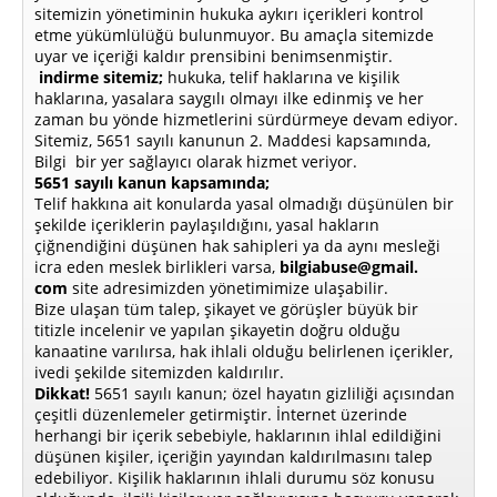
sitemizin yönetiminin hukuka aykırı içerikleri kontrol
etme yükümlülüğü bulunmuyor. Bu amaçla sitemizde
uyar ve içeriği kaldır prensibini benimsenmiştir.
indirme sitemiz;
hukuka, telif haklarına ve kişilik
haklarına, yasalara saygılı olmayı ilke edinmiş ve her
zaman bu yönde hizmetlerini sürdürmeye devam ediyor.
Sitemiz, 5651 sayılı kanunun 2. Maddesi kapsamında,
Bilgi bir yer sağlayıcı olarak hizmet veriyor.
5651 sayılı kanun kapsamında;
Telif hakkına ait konularda yasal olmadığı düşünülen bir
şekilde içeriklerin paylaşıldığını, yasal hakların
çiğnendiğini düşünen hak sahipleri ya da aynı mesleği
icra eden meslek birlikleri varsa,
bilgiabuse@gmail.
com
site adresimizden yönetimimize ulaşabilir.
Bize ulaşan tüm talep, şikayet ve görüşler büyük bir
titizle incelenir ve yapılan şikayetin doğru olduğu
kanaatine varılırsa, hak ihlali olduğu belirlenen içerikler,
ivedi şekilde sitemizden kaldırılır.
Dikkat!
5651 sayılı kanun; özel hayatın gizliliği açısından
çeşitli düzenlemeler getirmiştir. İnternet üzerinde
herhangi bir içerik sebebiyle, haklarının ihlal edildiğini
düşünen kişiler, içeriğin yayından kaldırılmasını talep
edebiliyor. Kişilik haklarının ihlali durumu söz konusu