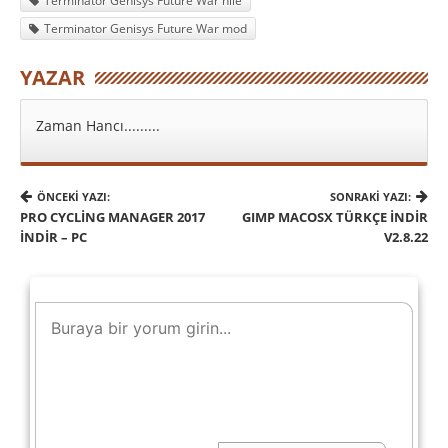
Terminator Genisys Future War hile
Terminator Genisys Future War mod
YAZAR
Zaman Hancı.........
ÖNCEKI YAZI:
SONRAKI YAZI:
PRO CYCLING MANAGER 2017
GIMP MACOSX TÜRKÇE İNDIR
İNDIR – PC
V2.8.22