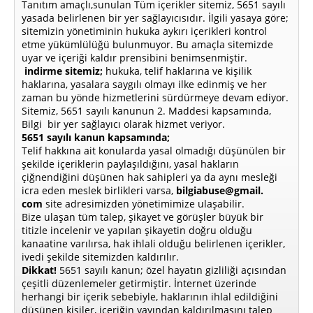
Tanıtım amaçlı,sunulan Tüm içerikler sitemiz, 5651 sayılı
yasada belirlenen bir yer sağlayıcısıdır. İlgili yasaya göre;
sitemizin yönetiminin hukuka aykırı içerikleri kontrol
etme yükümlülüğü bulunmuyor. Bu amaçla sitemizde
uyar ve içeriği kaldır prensibini benimsenmiştir.
indirme sitemiz;
hukuka, telif haklarına ve kişilik
haklarına, yasalara saygılı olmayı ilke edinmiş ve her
zaman bu yönde hizmetlerini sürdürmeye devam ediyor.
Sitemiz, 5651 sayılı kanunun 2. Maddesi kapsamında,
Bilgi bir yer sağlayıcı olarak hizmet veriyor.
5651 sayılı kanun kapsamında;
Telif hakkına ait konularda yasal olmadığı düşünülen bir
şekilde içeriklerin paylaşıldığını, yasal hakların
çiğnendiğini düşünen hak sahipleri ya da aynı mesleği
icra eden meslek birlikleri varsa,
bilgiabuse@gmail.
com
site adresimizden yönetimimize ulaşabilir.
Bize ulaşan tüm talep, şikayet ve görüşler büyük bir
titizle incelenir ve yapılan şikayetin doğru olduğu
kanaatine varılırsa, hak ihlali olduğu belirlenen içerikler,
ivedi şekilde sitemizden kaldırılır.
Dikkat!
5651 sayılı kanun; özel hayatın gizliliği açısından
çeşitli düzenlemeler getirmiştir. İnternet üzerinde
herhangi bir içerik sebebiyle, haklarının ihlal edildiğini
düşünen kişiler, içeriğin yayından kaldırılmasını talep