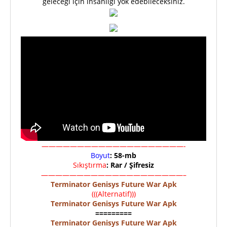
geleceği için insanlığı yok edebileceksiniz.
————————————————————-
Boyut
: 58-mb
Sıkıştırma
: Rar / Şifresiz
————————————————————–
Terminator Genisys Future War Apk
(((Alternatif)))
Terminator Genisys Future War Apk
=========
Terminator Genisys Future War Apk