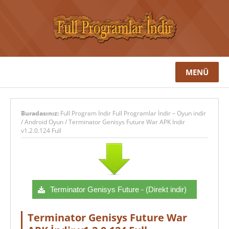
MENÜ
Buradasınız:
Full Program İndir Full Programlar İndir – Oyun indir
/
Android Oyun
/
Terminator Genisys Future War APK İndir
v1.2.0.124 Full
Terminator Genisys Future - (Direkt indir)
Terminator Genisys Future War