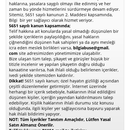
haklarına, yasalara saygılı olmayı ilke edinmiş ve her
zaman bu yönde hizmetlerini sürdürmeye devam ediyor.
Sitemiz, 5651 sayılı kanunun 2. Maddesi kapsamında,
Bilgi bir yer sağlayıcı olarak hizmet veriyor.
5651 sayılı kanun kapsamında;
Telif hakkına ait konularda yasal olmadığı düşünülen bir
şekilde içeriklerin paylaşıldığını, yasal hakların
çiğnendiğini düşünen hak sahipleri ya da aynı mesleği
icra eden meslek birlikleri varsa,
bilgiabuse@gmail.
com
site adresimizden yönetimimize ulaşabilir.
Bize ulaşan tüm talep, şikayet ve görüşler büyük bir
titizle incelenir ve yapılan şikayetin doğru olduğu
kanaatine varılırsa, hak ihlali olduğu belirlenen içerikler,
ivedi şekilde sitemizden kaldırılır.
Dikkat!
5651 sayılı kanun; özel hayatın gizliliği açısından
çeşitli düzenlemeler getirmiştir. İnternet üzerinde
herhangi bir içerik sebebiyle, haklarının ihlal edildiğini
düşünen kişiler, içeriğin yayından kaldırılmasını talep
edebiliyor. Kişilik haklarının ihlali durumu söz konusu
olduğunda, ilgili kişiler yer sağlayıcısına başvuru yaparak
hak ihlali bildirimi yapıyor.
NOT: Tüm İçerikler Tanıtım Amaçlıdır, Lütfen Yasal
Satın Almanız Önerilir.