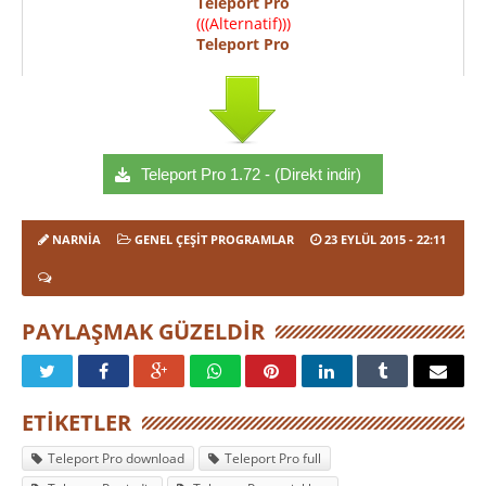
Teleport Pro
(((Alternatif)))
Teleport Pro
Teleport Pro 1.72 - (Direkt indir)
NARNIA
GENEL ÇEŞIT PROGRAMLAR
23 EYLÜL 2015
- 22:11
PAYLAŞMAK GÜZELDIR
ETIKETLER
Teleport Pro download
Teleport Pro full