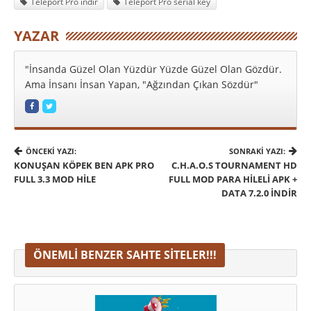
Teleport Pro indir
Teleport Pro serial key
YAZAR
"İnsanda Güzel Olan Yüzdür Yüzde Güzel Olan Gözdür.
Ama İnsanı İnsan Yapan, "Ağzından Çıkan Sözdür"
ÖNCEKI YAZI:
SONRAKI YAZI:
KONUŞAN KÖPEK BEN APK PRO
C.H.A.O.S TOURNAMENT HD
FULL 3.3 MOD HILE
FULL MOD PARA HILELI APK +
DATA 7.2.0 İNDIR
ÖNEMLI BENZER SAHTE SITELER!!!