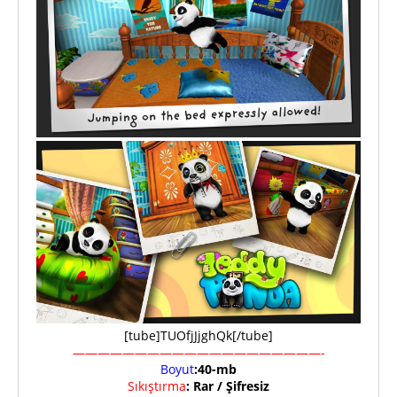
[tube]TUOfjJjghQk[/tube]
————————————————————-
Boyut
:40-mb
Sıkıştırma
: Rar / Şifresiz