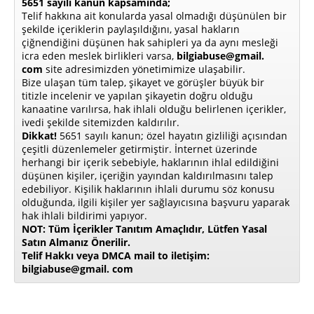
5651 sayılı kanun kapsamında;
Telif hakkına ait konularda yasal olmadığı düşünülen bir
şekilde içeriklerin paylaşıldığını, yasal hakların
çiğnendiğini düşünen hak sahipleri ya da aynı mesleği
icra eden meslek birlikleri varsa,
bilgiabuse@gmail.
com
site adresimizden yönetimimize ulaşabilir.
Bize ulaşan tüm talep, şikayet ve görüşler büyük bir
titizle incelenir ve yapılan şikayetin doğru olduğu
kanaatine varılırsa, hak ihlali olduğu belirlenen içerikler,
ivedi şekilde sitemizden kaldırılır.
Dikkat!
5651 sayılı kanun; özel hayatın gizliliği açısından
çeşitli düzenlemeler getirmiştir. İnternet üzerinde
herhangi bir içerik sebebiyle, haklarının ihlal edildiğini
düşünen kişiler, içeriğin yayından kaldırılmasını talep
edebiliyor. Kişilik haklarının ihlali durumu söz konusu
olduğunda, ilgili kişiler yer sağlayıcısına başvuru yaparak
hak ihlali bildirimi yapıyor.
NOT: Tüm İçerikler Tanıtım Amaçlıdır, Lütfen Yasal
Satın Almanız Önerilir.
Telif Hakkı veya DMCA mail to iletişim:
bilgiabuse@gmail. com