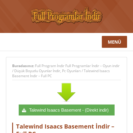
MENÜ
Buradasınız:
Full Program İndir Full Programlar İndir – Oyun indir
/
Düşük Boyutlu Oyunlar İndir
,
Pc Oyunları
/
Talewind Isaacs
Basement İndir – Full PC
Talewind Isaacs Basement - (Direkt indir)
Talewind Isaacs Basement İndir –