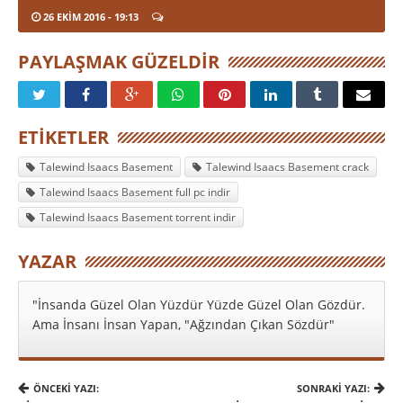
26 EKIM 2016
- 19:13
PAYLAŞMAK GÜZELDIR
ETIKETLER
Talewind Isaacs Basement
Talewind Isaacs Basement crack
Talewind Isaacs Basement full pc indir
Talewind Isaacs Basement torrent indir
YAZAR
"İnsanda Güzel Olan Yüzdür Yüzde Güzel Olan Gözdür.
Ama İnsanı İnsan Yapan, "Ağzından Çıkan Sözdür"
ÖNCEKI YAZI:
SONRAKI YAZI: