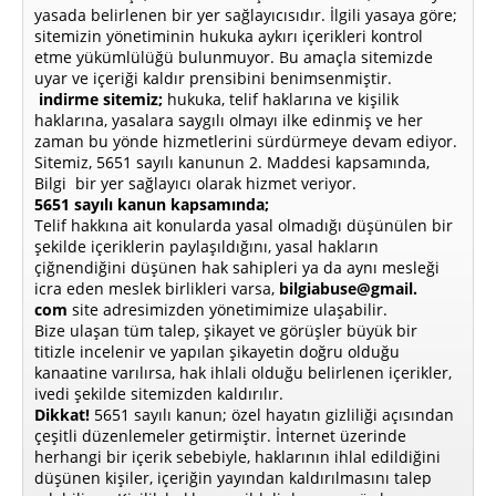
yasada belirlenen bir yer sağlayıcısıdır. İlgili yasaya göre;
sitemizin yönetiminin hukuka aykırı içerikleri kontrol
etme yükümlülüğü bulunmuyor. Bu amaçla sitemizde
uyar ve içeriği kaldır prensibini benimsenmiştir.
indirme sitemiz;
hukuka, telif haklarına ve kişilik
haklarına, yasalara saygılı olmayı ilke edinmiş ve her
zaman bu yönde hizmetlerini sürdürmeye devam ediyor.
Sitemiz, 5651 sayılı kanunun 2. Maddesi kapsamında,
Bilgi bir yer sağlayıcı olarak hizmet veriyor.
5651 sayılı kanun kapsamında;
Telif hakkına ait konularda yasal olmadığı düşünülen bir
şekilde içeriklerin paylaşıldığını, yasal hakların
çiğnendiğini düşünen hak sahipleri ya da aynı mesleği
icra eden meslek birlikleri varsa,
bilgiabuse@gmail.
com
site adresimizden yönetimimize ulaşabilir.
Bize ulaşan tüm talep, şikayet ve görüşler büyük bir
titizle incelenir ve yapılan şikayetin doğru olduğu
kanaatine varılırsa, hak ihlali olduğu belirlenen içerikler,
ivedi şekilde sitemizden kaldırılır.
Dikkat!
5651 sayılı kanun; özel hayatın gizliliği açısından
çeşitli düzenlemeler getirmiştir. İnternet üzerinde
herhangi bir içerik sebebiyle, haklarının ihlal edildiğini
düşünen kişiler, içeriğin yayından kaldırılmasını talep