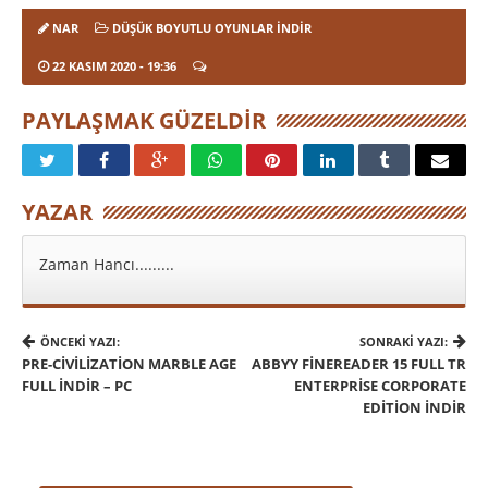
NAR
DÜŞÜK BOYUTLU OYUNLAR İNDIR
22 KASIM 2020
- 19:36
PAYLAŞMAK GÜZELDIR
YAZAR
Zaman Hancı.........
ÖNCEKI YAZI:
SONRAKI YAZI:
PRE-CIVILIZATION MARBLE AGE
ABBYY FINEREADER 15 FULL TR
FULL İNDIR – PC
ENTERPRISE CORPORATE
EDITION İNDIR