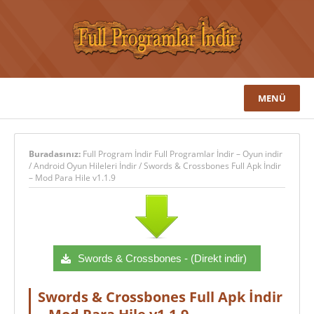
MENÜ
Buradasınız:
Full Program İndir Full Programlar İndir – Oyun indir
/
Android Oyun Hileleri İndir
/
Swords & Crossbones Full Apk İndir
– Mod Para Hile v1.1.9
Swords & Crossbones - (Direkt indir)
Swords & Crossbones Full Apk İndir