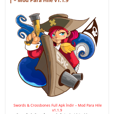
– Mod Para Hile v1.1.9
Swords & Crossbones Full Apk İndir – Mod Para Hile
v1.1.9