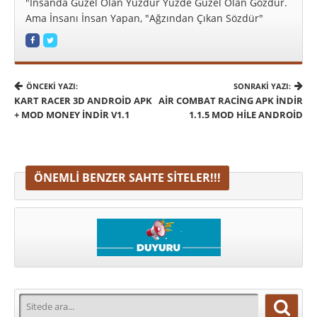
"İnsanda Güzel Olan Yüzdür Yüzde Güzel Olan Gözdür.
Ama İnsanı İnsan Yapan, "Ağzından Çıkan Sözdür"
ÖNCEKI YAZI:
SONRAKI YAZI:
KART RACER 3D ANDROID APK
AIR COMBAT RACING APK İNDIR
+ MOD MONEY İNDIR V1.1
1.1.5 MOD HILE ANDROID
ÖNEMLI BENZER SAHTE SITELER!!!