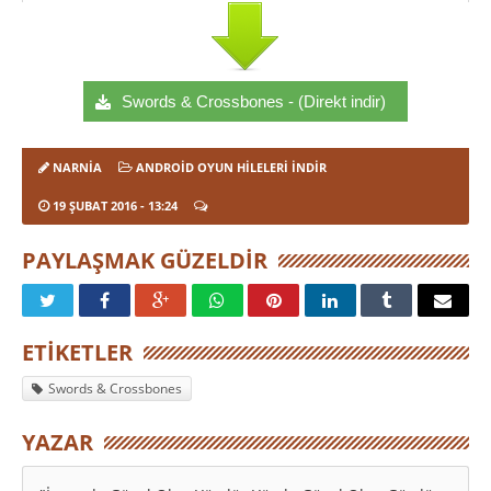
Swords & Crossbones - (Direkt indir)
NARNIA
ANDROID OYUN HILELERI İNDIR
19 ŞUBAT 2016
- 13:24
PAYLAŞMAK GÜZELDIR
ETIKETLER
Swords & Crossbones
YAZAR