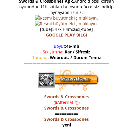
Swords & Crossbones Apk,
Android özel korsan
oyunudur 11tl satılan bu oyunu ücretsiz indirip
oynayabilirsiniz.
[tube]547xiH4mxGo[/tube]
GOOGLE PLAY BİLGİ
————————————————————-
Boyut
:45-mb
Sıkıştırma
: Rar / Şifresiz
Tarama
: Webroot. / Durum Temiz
————————————————————–
Swords & Crossbones
(((Alternatif)))
Swords & Crossbones
==========
Swords & Crossbones
yeni