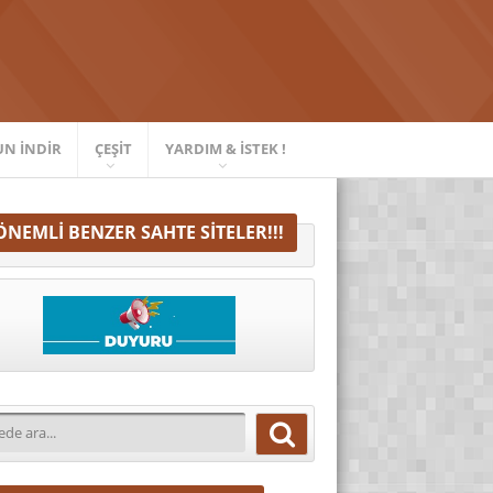
UN İNDIR
ÇEŞIT
YARDIM & İSTEK !
ÖNEMLI BENZER SAHTE SITELER!!!