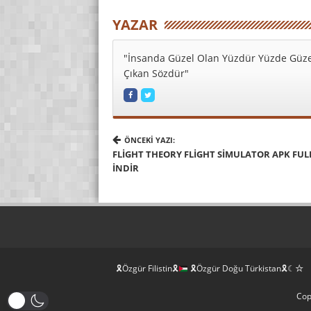
YAZAR
"İnsanda Güzel Olan Yüzdür Yüzde Güze
Çıkan Sözdür"
ÖNCEKI YAZI:
FLIGHT THEORY FLIGHT SIMULATOR APK FULL
İNDIR
🎗Özgür Filistin🎗
🎗Özgür Doğu Türkistan🎗☾☆
Cop