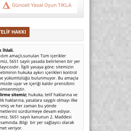
TELİF HAKKI
 İhlali.
ıtım amaçlı,sunulan Tüm içerikler
emiz, 5651 sayılı yasada belirlenen bir yer
layıcısıdır. İlgili yasaya göre; sitemizin
etiminin hukuka aykırı içerikleri kontrol
e yükümlülüğü bulunmuyor. Bu amaçla
emizde uyar ve içeriği kaldır prensibini
imsenmiştir.
irme sitemiz;
hukuka, telif haklarına ve
ilik haklarına, yasalara saygılı olmayı ilke
nmiş ve her zaman bu yönde
metlerini sürdürmeye devam ediyor.
emiz, 5651 sayılı kanunun 2. Maddesi
samında, Bilgi bir yer sağlayıcı olarak
met veriyor.