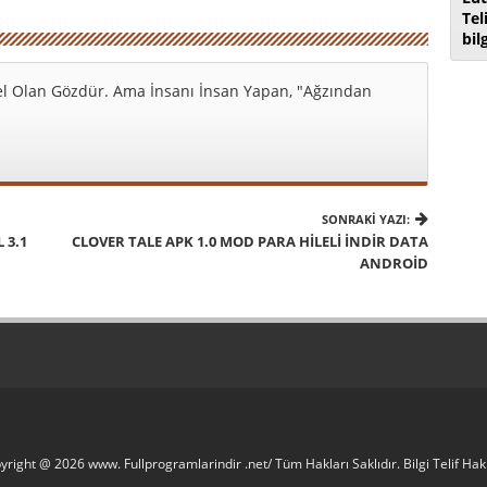
Tel
bil
l Olan Gözdür. Ama İnsanı İnsan Yapan, "Ağzından
SONRAKI YAZI:
 3.1
CLOVER TALE APK 1.0 MOD PARA HILELI İNDIR DATA
ANDROID
yright @ 2026 www. Fullprogramlarindir .net/ Tüm Hakları Saklıdır. Bilgi Telif H