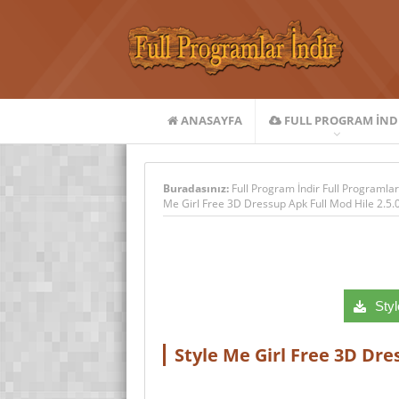
ANASAYFA
FULL PROGRAM IND
Buradasınız:
Full Program İndir Full Programlar
Me Girl Free 3D Dressup Apk Full Mod Hile 2.5.
Styl
Style Me Girl Free 3D Dre