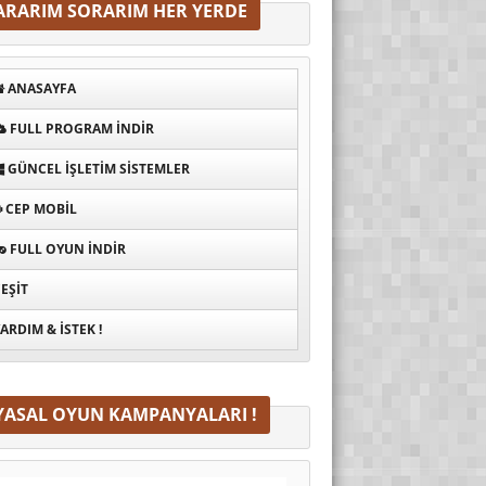
ARARIM SORARIM HER YERDE
ANASAYFA
FULL PROGRAM INDIR
GÜNCEL İŞLETIM SISTEMLER
CEP MOBIL
FULL OYUN İNDIR
EŞIT
ARDIM & İSTEK !
YASAL OYUN KAMPANYALARI !