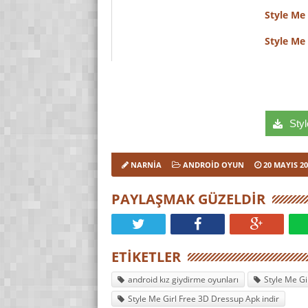
Style Me
Style Me
Styl
NARNIA
ANDROID OYUN
20 MAYIS 2
PAYLAŞMAK GÜZELDIR
ETIKETLER
android kız giydirme oyunları
Style Me Gi
Style Me Girl Free 3D Dressup Apk indir