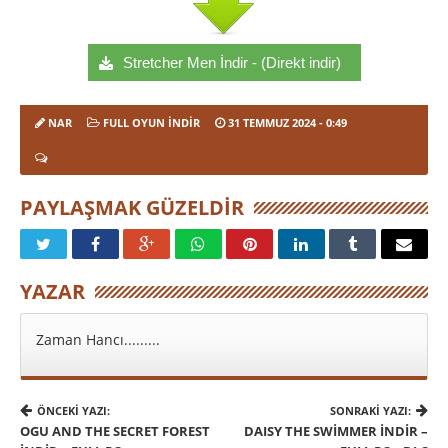
Stretcher Men İndir - (Direkt indir)
NAR
FULL OYUN İNDIR
31 TEMMUZ 2024
- 0:49
PAYLAŞMAK GÜZELDIR
YAZAR
Zaman Hancı.........
ÖNCEKI YAZI:
SONRAKI YAZI:
OGU AND THE SECRET FOREST
DAISY THE SWİMMER İNDIR –