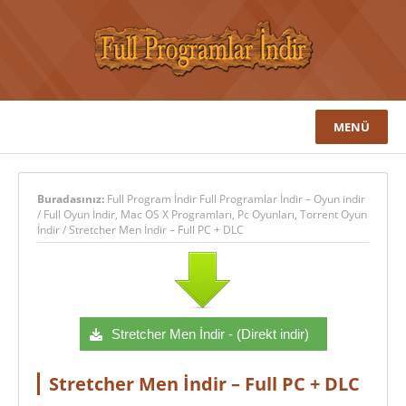
MENÜ
Buradasınız:
Full Program İndir Full Programlar İndir – Oyun indir
/
Full Oyun İndir
,
Mac OS X Programları
,
Pc Oyunları
,
Torrent Oyun
İndir
/
Stretcher Men İndir – Full PC + DLC
Stretcher Men İndir - (Direkt indir)
Stretcher Men İndir – Full PC + DLC