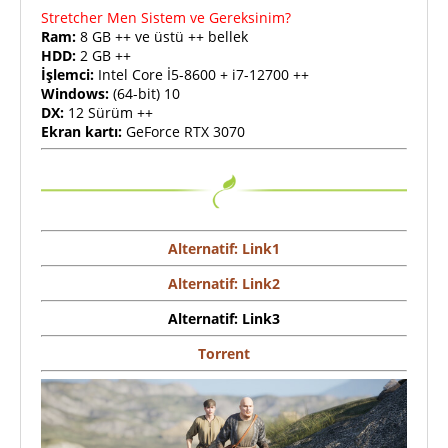
Stretcher Men Sistem ve Gereksinim?
Ram:
8 GB ++ ve üstü ++ bellek
HDD:
2 GB ++
İşlemci:
Intel Core İ5-8600 + i7-12700 ++
Windows:
(64-bit) 10
DX:
12 Sürüm ++
Ekran kartı:
GeForce RTX 3070
Alternatif: Link1
Alternatif: Link2
Alternatif: Link3
Torrent